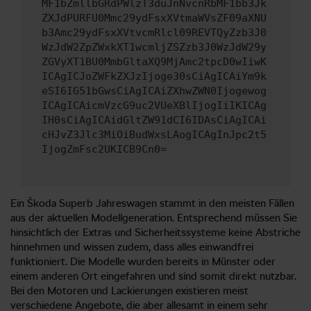
MF1bZmllbGRdPWlzT3duJnNvcnRbMF1bb3Jk
ZXJdPURFU0Mmc29ydFsxXVtmaWVsZF09aXNU
b3Amc29ydFsxXVtvcmRlcl09REVTQyZzb3J0
WzJdW2ZpZWxkXT1wcmljZSZzb3J0WzJdW29y
ZGVyXT1BU0MmbGltaXQ9MjAmc2tpcD0wIiwK
ICAgICJoZWFkZXJzIjoge30sCiAgICAiYm9k
eSI6IG51bGwsCiAgICAiZXhwZWN0Ijogewog
ICAgICAicmVzcG9uc2VUeXBlIjogIiIKICAg
IH0sCiAgICAidGltZW91dCI6IDAsCiAgICAi
cHJvZ3Jlc3MiOiBudWxsLAogICAgInJpc2t5
IjogZmFsc2UKICB9Cn0=
Ein Škoda Superb Jahreswagen stammt in den meisten Fällen
aus der aktuellen Modellgeneration. Entsprechend müssen Sie
hinsichtlich der Extras und Sicherheitssysteme keine Abstriche
hinnehmen und wissen zudem, dass alles einwandfrei
funktioniert. Die Modelle wurden bereits in Münster oder
einem anderen Ort eingefahren und sind somit direkt nutzbar.
Bei den Motoren und Lackierungen existieren meist
verschiedene Angebote, die aber allesamt in einem sehr