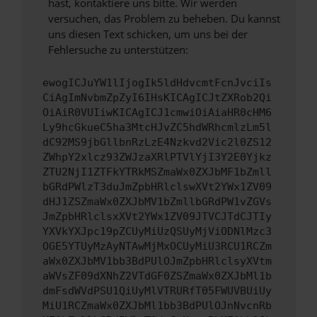
hast, kontaktiere uns bitte. Wir werden
versuchen, das Problem zu beheben. Du kannst
uns diesen Text schicken, um uns bei der
Fehlersuche zu unterstützen:
ewogICJuYW1lIjogIk5ldHdvcmtFcnJvciIs
CiAgImNvbmZpZyI6IHsKICAgICJtZXRob2Qi
OiAiR0VUIiwKICAgICJ1cmwiOiAiaHR0cHM6
Ly9hcGkueC5ha3MtcHJvZC5hdWRhcmlzLm5l
dC92MS9jbGllbnRzLzE4Nzkvd2Vic2l0ZS12
ZWhpY2xlcz93ZWJzaXRlPTVlYjI3Y2E0Yjkz
ZTU2NjI1ZTFkYTRkMSZmaWx0ZXJbMF1bZmll
bGRdPWlzT3duJmZpbHRlclswXVt2YWx1ZV09
dHJ1ZSZmaWx0ZXJbMV1bZmllbGRdPW1vZGVs
JmZpbHRlclsxXVt2YWx1ZV09JTVCJTdCJTIy
YXVkYXJpc19pZCUyMiUzQSUyMjViODNlMzc3
OGE5YTUyMzAyNTAwMjMxOCUyMiU3RCU1RCZm
aWx0ZXJbMV1bb3BdPUlOJmZpbHRlclsyXVtm
aWVsZF09dXNhZ2VTdGF0ZSZmaWx0ZXJbMl1b
dmFsdWVdPSU1QiUyMlVTRURfT05FWUVBUiUy
MiU1RCZmaWx0ZXJbMl1bb3BdPUlOJnNvcnRb