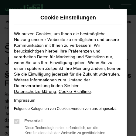
Zum
Hauptinhalt
Cookie Einstellungen
springen
Startseite
Münster
Škoda
Škoda Superb
Škoda Superb Jahreswagen
für Münster
Wir nutzen Cookies, um Ihnen die bestmögliche
Nutzung unserer Webseite zu ermöglichen und unsere
Škoda Superb
Kommunikation mit Ihnen zu verbessern. Wir
berücksichtigen hierbei Ihre Präferenzen und
Jahreswagen für Münster
verarbeiten Daten für Marketing und Statistiken nur,
wenn Sie uns Ihre Einwilligung geben. Wenn Sie zu
einem späteren Zeitpunkt Ihre Meinung ändern, können
Škoda Superb Jahreswagen – ideales
Sie die Einwilligung jederzeit für die Zukunft widerrufen.
Weitere Informationen zum Umfang der
Fahrzeug für Münster
Datenverarbeitung finden Sie hier:
Datenschutzerklärung
,
Cookie-Richtlinie
.
Škoda Superb Jahreswagen sind keine Neuwagen aber auch
Impressum
nicht so richtig Gebrauchtwagen. Formell trifft natürlich
Letzeres ins Schwarze, doch wurden die Škoda Superb
Folgende Kategorien von Cookies werden von uns eingesetzt:
Jahreswagen lediglich für maximal ein Jahr genutzt und sind
daher meist noch neuwertig. Preislich macht es allerdings
Essentiell
einen erheblichen Unterschied, ob Sie in einem Neuwagen
Diese Technologien sind erforderlich, um die
oder einem Jahreswagen in Münster unterwegs sind. Das
Kernfunktionalität der Webseite zu gewährleisten.