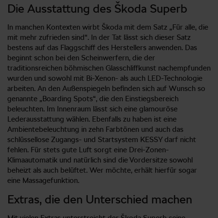
Die Ausstattung des Škoda Superb
In manchen Kontexten wirbt Škoda mit dem Satz „Für alle, die
mit mehr zufrieden sind“. In der Tat lässt sich dieser Satz
bestens auf das Flaggschiff des Herstellers anwenden. Das
beginnt schon bei den Scheinwerfern, die der
traditionsreichen böhmischen Glasschliffkunst nachempfunden
wurden und sowohl mit Bi-Xenon- als auch LED-Technologie
arbeiten. An den Außenspiegeln befinden sich auf Wunsch so
genannte „Boarding Spots“, die den Einstiegsbereich
beleuchten. Im Innenraum lässt sich eine glamouröse
Lederausstattung wählen. Ebenfalls zu haben ist eine
Ambientebeleuchtung in zehn Farbtönen und auch das
schlüssellose Zugangs- und Startsystem KESSY darf nicht
fehlen. Für stets gute Luft sorgt eine Drei-Zonen-
Klimaautomatik und natürlich sind die Vordersitze sowohl
beheizt als auch belüftet. Wer möchte, erhält hierfür sogar
eine Massagefunktion.
Extras, die den Unterschied machen
Mit vielen Extras unterstreicht der Škoda Superb seine