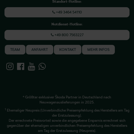
Standort-Hotline
:
+49 3464 54110
Notdienst-Hotline
:
+49 800 7563227
TEAM
ANFAHRT
KONTAKT
MEHR INFOS
* Größter exklusiver Škoda Partner in Deutschland nach
Neuwagenauslieferungen in 2025.
1
Ehemaliger Neupreis (Unverbindliche Preisempfehlung des Herstellers am Tag
der Erstzulassung).
Der errechnete Preisvorteil sowie die angegebene Ersparnis errechnet sich
gegenüber der ehemaligen unverbindlichen Preisempfehlung des Herstellers
am Tag der Erstzulassung (Neupreis).