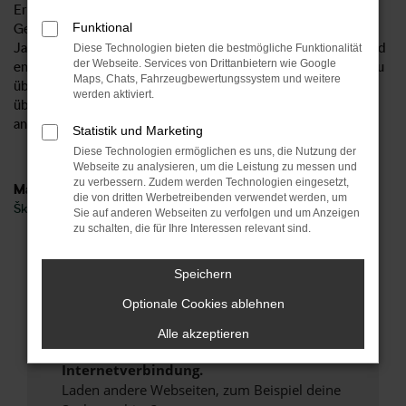
Ersparnis beträgt bis zu 40 Prozent, was sich wahrlich im
Funktional
Geldbeutel bemerkbar machen kann. Unsere Škoda Superb
Jahreswagen werden wie Gebrauchtfahrzeuge behandelt und
Diese Technologien bieten die bestmögliche Funktionalität
der Webseite. Services von Drittanbietern wie Google
entsprechend in einer unserer Kfz-Meisterwerkstätten genau
Maps, Chats, Fahrzeugbewertungssystem und weitere
überprüft. Unser Versprechen: wir lassen nur Fahrzeuge im
werden aktiviert.
überprüften Zustand auf die Straßen von Münster oder
anderswo.
Statistik und Marketing
Diese Technologien ermöglichen es uns, die Nutzung der
Webseite zu analysieren, um die Leistung zu messen und
zu verbessern. Zudem werden Technologien eingesetzt,
Marken
die von dritten Werbetreibenden verwendet werden, um
Škoda
Sie auf anderen Webseiten zu verfolgen und um Anzeigen
zu schalten, die für Ihre Interessen relevant sind.
Fehler: Network Error
Speichern
Beim Laden ist ein Fehler aufgetreten.
Optionale Cookies ablehnen
Hier sind ein paar Tipps, die dir helfen können:
Alle akzeptieren
Überprüfe deine Firewall und deine
Internetverbindung.
Laden andere Webseiten, zum Beispiel deine