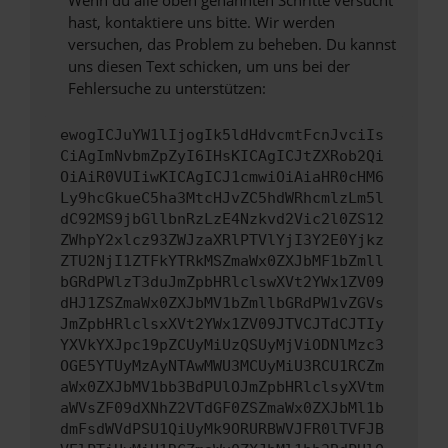
Wenn du alle oben genannten Schritte versucht
hast, kontaktiere uns bitte. Wir werden
versuchen, das Problem zu beheben. Du kannst
uns diesen Text schicken, um uns bei der
Fehlersuche zu unterstützen:
ewogICJuYW1lIjogIk5ldHdvcmtFcnJvciIs
CiAgImNvbmZpZyI6IHsKICAgICJtZXRob2Qi
OiAiR0VUIiwKICAgICJ1cmwiOiAiaHR0cHM6
Ly9hcGkueC5ha3MtcHJvZC5hdWRhcmlzLm5l
dC92MS9jbGllbnRzLzE4Nzkvd2Vic2l0ZS12
ZWhpY2xlcz93ZWJzaXRlPTVlYjI3Y2E0Yjkz
ZTU2NjI1ZTFkYTRkMSZmaWx0ZXJbMF1bZmll
bGRdPWlzT3duJmZpbHRlclswXVt2YWx1ZV09
dHJ1ZSZmaWx0ZXJbMV1bZmllbGRdPW1vZGVs
JmZpbHRlclsxXVt2YWx1ZV09JTVCJTdCJTIy
YXVkYXJpc19pZCUyMiUzQSUyMjViODNlMzc3
OGE5YTUyMzAyNTAwMWU3MCUyMiU3RCU1RCZm
aWx0ZXJbMV1bb3BdPUlOJmZpbHRlclsyXVtm
aWVsZF09dXNhZ2VTdGF0ZSZmaWx0ZXJbMl1b
dmFsdWVdPSU1QiUyMk9ORURBWVJFR0lTVFJB