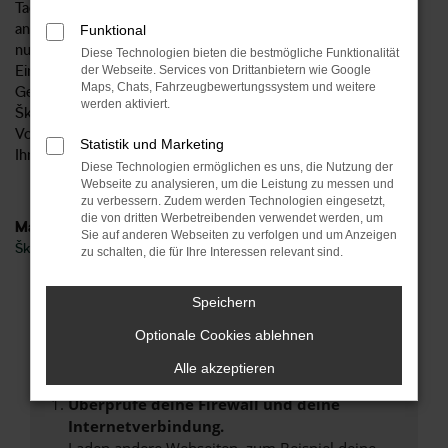
Tageszulassung für einen Tag in Paderborn oder an einem
anderen Ort zugelassen wurde, spielt keine Rolle. Wichtig ist
Funktional
nur, dass es sich aufgrund des bereits vorgenommenen
Diese Technologien bieten die bestmögliche Funktionalität
Eintrags in den Fahrzeugpapieren formal um einen
der Webseite. Services von Drittanbietern wie Google
Maps, Chats, Fahrzeugbewertungssystem und weitere
Gebrauchtwagen handelt. Damit geht einher, dass für eine
werden aktiviert.
Škoda Fabia Tageszulassung in Paderborn nicht die strengen
Vorgaben seitens des Automobilherstellers gelten und wir
Statistik und Marketing
Ihnen einen besonders attraktiven Preis unterbreiten.
Diese Technologien ermöglichen es uns, die Nutzung der
Webseite zu analysieren, um die Leistung zu messen und
zu verbessern. Zudem werden Technologien eingesetzt,
die von dritten Werbetreibenden verwendet werden, um
Marken
Sie auf anderen Webseiten zu verfolgen und um Anzeigen
Škoda
zu schalten, die für Ihre Interessen relevant sind.
Fehler: Network Error
Speichern
Optionale Cookies ablehnen
Beim Laden ist ein Fehler aufgetreten.
Hier sind ein paar Tipps, die dir helfen können:
Alle akzeptieren
Überprüfe deine Firewall und deine
Internetverbindung.