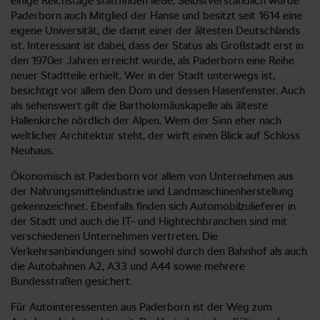
einige Reichstage stattfinden ließe. Selbstverständlich wurde
Paderborn auch Mitglied der Hanse und besitzt seit 1614 eine
eigene Universität, die damit einer der ältesten Deutschlands
ist. Interessant ist dabei, dass der Status als Großstadt erst in
den 1970er Jahren erreicht wurde, als Paderborn eine Reihe
neuer Stadtteile erhielt. Wer in der Stadt unterwegs ist,
besichtigt vor allem den Dom und dessen Hasenfenster. Auch
als sehenswert gilt die Bartholomäuskapelle als älteste
Hallenkirche nördlich der Alpen. Wem der Sinn eher nach
weltlicher Architektur steht, der wirft einen Blick auf Schloss
Neuhaus.
Ökonomisch ist Paderborn vor allem von Unternehmen aus
der Nahrungsmittelindustrie und Landmaschinenherstellung
gekennzeichnet. Ebenfalls finden sich Automobilzulieferer in
der Stadt und auch die IT- und Hightechbranchen sind mit
verschiedenen Unternehmen vertreten. Die
Verkehrsanbindungen sind sowohl durch den Bahnhof als auch
die Autobahnen A2, A33 und A44 sowie mehrere
Bundesstraßen gesichert.
Für Autointeressenten aus Paderborn ist der Weg zum