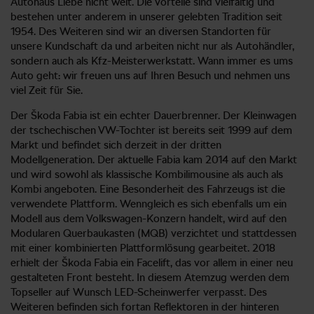
Autohaus Liebe nicht weit. Die Vorteile sind vielfältig und
bestehen unter anderem in unserer gelebten Tradition seit
1954. Des Weiteren sind wir an diversen Standorten für
unsere Kundschaft da und arbeiten nicht nur als Autohändler,
sondern auch als Kfz-Meisterwerkstatt. Wann immer es ums
Auto geht: wir freuen uns auf Ihren Besuch und nehmen uns
viel Zeit für Sie.
Der Škoda Fabia ist ein echter Dauerbrenner. Der Kleinwagen
der tschechischen VW-Tochter ist bereits seit 1999 auf dem
Markt und befindet sich derzeit in der dritten
Modellgeneration. Der aktuelle Fabia kam 2014 auf den Markt
und wird sowohl als klassische Kombilimousine als auch als
Kombi angeboten. Eine Besonderheit des Fahrzeugs ist die
verwendete Plattform. Wenngleich es sich ebenfalls um ein
Modell aus dem Volkswagen-Konzern handelt, wird auf den
Modularen Querbaukasten (MQB) verzichtet und stattdessen
mit einer kombinierten Plattformlösung gearbeitet. 2018
erhielt der Škoda Fabia ein Facelift, das vor allem in einer neu
gestalteten Front besteht. In diesem Atemzug werden dem
Topseller auf Wunsch LED-Scheinwerfer verpasst. Des
Weiteren befinden sich fortan Reflektoren in der hinteren