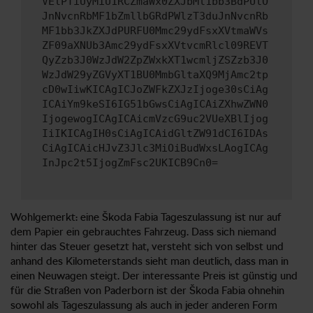
VElPTiUyMiU1RCZmaWx0ZXJbMl1bb3BdPUlO
JnNvcnRbMF1bZmllbGRdPWlzT3duJnNvcnRb
MF1bb3JkZXJdPURFU0Mmc29ydFsxXVtmaWVs
ZF09aXNUb3Amc29ydFsxXVtvcmRlcl09REVT
QyZzb3J0WzJdW2ZpZWxkXT1wcmljZSZzb3J0
WzJdW29yZGVyXT1BU0MmbGltaXQ9MjAmc2tp
cD0wIiwKICAgICJoZWFkZXJzIjoge30sCiAg
ICAiYm9keSI6IG51bGwsCiAgICAiZXhwZWN0
IjogewogICAgICAicmVzcG9uc2VUeXBlIjog
IiIKICAgIH0sCiAgICAidGltZW91dCI6IDAs
CiAgICAicHJvZ3Jlc3MiOiBudWxsLAogICAg
InJpc2t5IjogZmFsc2UKICB9Cn0=
Wohlgemerkt: eine Škoda Fabia Tageszulassung ist nur auf
dem Papier ein gebrauchtes Fahrzeug. Dass sich niemand
hinter das Steuer gesetzt hat, versteht sich von selbst und
anhand des Kilometerstands sieht man deutlich, dass man in
einen Neuwagen steigt. Der interessante Preis ist günstig und
für die Straßen von Paderborn ist der Škoda Fabia ohnehin
sowohl als Tageszulassung als auch in jeder anderen Form