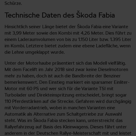
Schürze.
Technische Daten des Škoda Fabia
Hinsichtlich seiner Länge bietet der Škoda Fabia eine Variante
mit 3,99 Meter sowie den Kombi mit 4,26 Meter. Dies führt zu
einem Laderaumvolumen von bis zu 1.150 Liter bzw. 1.395 Liter
im Kombi. Letztere bietet zudem eine ebene Ladefläche, wenn
die Lehne umgeklappt wurde.
Unter der Motorhaube präsentiert sich das Modell vielfältig.
Mit dem Facelift im Jahr 2018 sind zwar keine Dieselmotoren
mehr zu haben, doch ist auch die Bandbreite der Benziner
bemerkenswert. Den Einstieg markiert ein sparsamer Einliter-
Motor mit 60 PS und wer sich für die Variante TSI mit
Turbolader und Direkteinspritzung entscheidet, bringt sogar
110 Pferdestärken auf die Strecke. Gefahren wird durchgängig
mit Vorderradantrieb, wobei in manchen Varianten eine
Automatik als Alternative zum Schaltgetriebe zur Auswahl
steht. Was im Škoda Fabia stecken kann, unterstreicht das
Rallyefahrzeug auf Basis des Kleinwagens. Dieses fährt unter
anderem in der Deutschen Rallye-Meisterschaft mit und leistet