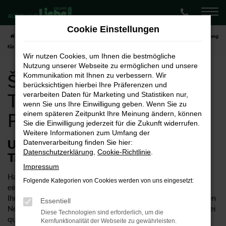
Zum
Hauptinhalt
Cookie Einstellungen
springen
Startseite
Paderborn
Škoda
Škoda Fabia
Škoda Fabia Tageszulassung
für Paderborn
Wir nutzen Cookies, um Ihnen die bestmögliche
Nutzung unserer Webseite zu ermöglichen und unsere
Škoda Fabia
Kommunikation mit Ihnen zu verbessern. Wir
berücksichtigen hierbei Ihre Präferenzen und
Tageszulassung für
verarbeiten Daten für Marketing und Statistiken nur,
wenn Sie uns Ihre Einwilligung geben. Wenn Sie zu
einem späteren Zeitpunkt Ihre Meinung ändern, können
Paderborn
Sie die Einwilligung jederzeit für die Zukunft widerrufen.
Weitere Informationen zum Umfang der
Unsere Tipps für eine Škoda Fabia
Datenverarbeitung finden Sie hier:
Datenschutzerklärung
,
Cookie-Richtlinie
.
Tageszulassung in Paderborn
Impressum
Haben Sie für Ihre Mobilität in Paderborn schon einmal über
Folgende Kategorien von Cookies werden von uns eingesetzt:
eine Škoda Fabia Tageszulassung nachgedacht? Wir können
Ihnen diese Möglichkeit empfehlen, denn so erhalten Sie einen
Essentiell
Neuwagen zum Preis eines Gebrauchten und müssen keinerlei
Diese Technologien sind erforderlich, um die
qualitative Abstriche hinnehmen. Ob eine Škoda Fabia
Kernfunktionalität der Webseite zu gewährleisten.