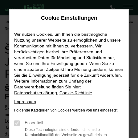
Zum
Hauptinhalt
Cookie Einstellungen
springen
Startseite
Paderborn
Škoda
Škoda Kamiq
Škoda Kamiq Jahreswagen
für Paderborn
Wir nutzen Cookies, um Ihnen die bestmögliche
Nutzung unserer Webseite zu ermöglichen und unsere
Škoda Kamiq
Kommunikation mit Ihnen zu verbessern. Wir
berücksichtigen hierbei Ihre Präferenzen und
Jahreswagen für
verarbeiten Daten für Marketing und Statistiken nur,
wenn Sie uns Ihre Einwilligung geben. Wenn Sie zu
einem späteren Zeitpunkt Ihre Meinung ändern, können
Paderborn
Sie die Einwilligung jederzeit für die Zukunft widerrufen.
Weitere Informationen zum Umfang der
Škoda Kamiq Jahreswagen – ideales
Datenverarbeitung finden Sie hier:
Datenschutzerklärung
,
Cookie-Richtlinie
.
Fahrzeug für Paderborn
Impressum
Škoda Kamiq Jahreswagen sind keine Neuwagen aber auch
Folgende Kategorien von Cookies werden von uns eingesetzt:
nicht so richtig Gebrauchtwagen. Formell trifft natürlich
Letzeres ins Schwarze, doch wurden die Škoda Kamiq
Essentiell
Jahreswagen lediglich für maximal ein Jahr genutzt und sind
Diese Technologien sind erforderlich, um die
daher meist noch neuwertig. Preislich macht es allerdings
Kernfunktionalität der Webseite zu gewährleisten.