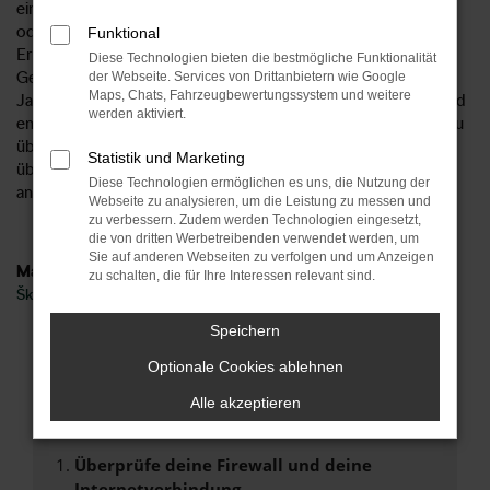
einen erheblichen Unterschied, ob Sie in einem Neuwagen
oder einem Jahreswagen in Paderborn unterwegs sind. Das
Funktional
Ersparnis beträgt bis zu 40 Prozent, was sich wahrlich im
Diese Technologien bieten die bestmögliche Funktionalität
Geldbeutel bemerkbar machen kann. Unsere Škoda Kamiq
der Webseite. Services von Drittanbietern wie Google
Maps, Chats, Fahrzeugbewertungssystem und weitere
Jahreswagen werden wie Gebrauchtfahrzeuge behandelt und
werden aktiviert.
entsprechend in einer unserer Kfz-Meisterwerkstätten genau
überprüft. Unser Versprechen: wir lassen nur Fahrzeuge im
Statistik und Marketing
überprüften Zustand auf die Straßen von Paderborn oder
Diese Technologien ermöglichen es uns, die Nutzung der
anderswo.
Webseite zu analysieren, um die Leistung zu messen und
zu verbessern. Zudem werden Technologien eingesetzt,
die von dritten Werbetreibenden verwendet werden, um
Sie auf anderen Webseiten zu verfolgen und um Anzeigen
Marken
zu schalten, die für Ihre Interessen relevant sind.
Škoda
Speichern
Fehler: Network Error
Optionale Cookies ablehnen
Beim Laden ist ein Fehler aufgetreten.
Alle akzeptieren
Hier sind ein paar Tipps, die dir helfen können:
Überprüfe deine Firewall und deine
Internetverbindung.