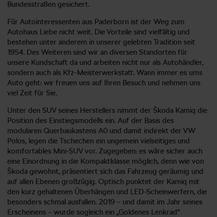
Bundesstraßen gesichert.
Für Autointeressenten aus Paderborn ist der Weg zum
Autohaus Liebe nicht weit. Die Vorteile sind vielfältig und
bestehen unter anderem in unserer gelebten Tradition seit
1954. Des Weiteren sind wir an diversen Standorten für
unsere Kundschaft da und arbeiten nicht nur als Autohändler,
sondern auch als Kfz-Meisterwerkstatt. Wann immer es ums
Auto geht: wir freuen uns auf Ihren Besuch und nehmen uns
viel Zeit für Sie.
Unter den SUV seines Herstellers nimmt der Škoda Kamiq die
Position des Einstiegsmodells ein. Auf der Basis des
modularen Querbaukastens A0 und damit indirekt der VW
Polos, legen die Tschechen ein ungemein vielseitiges und
komfortables Mini-SUV vor. Zugegeben: es wäre sicher auch
eine Einordnung in die Kompaktklasse möglich, denn wie von
Škoda gewohnt, präsentiert sich das Fahrzeug geräumig und
auf allen Ebenen großzügig. Optisch punktet der Kamiq mit
den kurz gehaltenen Überhängen und LED-Scheinwerfern, die
besonders schmal ausfallen. 2019 – und damit im Jahr seines
Erscheinens – wurde sogleich ein „Goldenes Lenkrad“