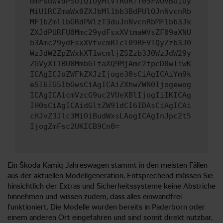
dmFsdWVdPSU1QiUyMlVTRURfT05FWUVBUiUy
MiU1RCZmaWx0ZXJbMl1bb3BdPUlOJnNvcnRb
MF1bZmllbGRdPWlzT3duJnNvcnRbMF1bb3Jk
ZXJdPURFU0Mmc29ydFsxXVtmaWVsZF09aXNU
b3Amc29ydFsxXVtvcmRlcl09REVTQyZzb3J0
WzJdW2ZpZWxkXT1wcmljZSZzb3J0WzJdW29y
ZGVyXT1BU0MmbGltaXQ9MjAmc2tpcD0wIiwK
ICAgICJoZWFkZXJzIjoge30sCiAgICAiYm9k
eSI6IG51bGwsCiAgICAiZXhwZWN0Ijogewog
ICAgICAicmVzcG9uc2VUeXBlIjogIiIKICAg
IH0sCiAgICAidGltZW91dCI6IDAsCiAgICAi
cHJvZ3Jlc3MiOiBudWxsLAogICAgInJpc2t5
IjogZmFsc2UKICB9Cn0=
Ein Škoda Kamiq Jahreswagen stammt in den meisten Fällen
aus der aktuellen Modellgeneration. Entsprechend müssen Sie
hinsichtlich der Extras und Sicherheitssysteme keine Abstriche
hinnehmen und wissen zudem, dass alles einwandfrei
funktioniert. Die Modelle wurden bereits in Paderborn oder
einem anderen Ort eingefahren und sind somit direkt nutzbar.