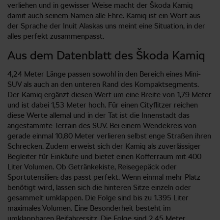
verliehen und in gewisser Weise macht der Škoda Kamiq
damit auch seinem Namen alle Ehre. Kamiq ist ein Wort aus
der Sprache der Inuit Alaskas uns meint eine Situation, in der
alles perfekt zusammenpasst.
Aus dem Datenblatt des Škoda Kamiq
4,24 Meter Länge passen sowohl in den Bereich eines Mini-
SUV als auch an den unteren Rand des Kompaktsegments.
Der Kamiq ergänzt diesen Wert um eine Breite von 1,79 Meter
und ist dabei 1,53 Meter hoch. Für einen Cityflitzer reichen
diese Werte allemal und in der Tat ist die Innenstadt das
angestammte Terrain des SUV. Bei einem Wendekreis von
gerade einmal 10,80 Meter verlieren selbst enge Straßen ihren
Schrecken. Zudem erweist sich der Kamiq als zuverlässiger
Begleiter für Einkäufe und bietet einen Kofferraum mit 400
Liter Volumen. Ob Getränkekiste, Reisegepäck oder
Sportutensilien: das passt perfekt. Wenn einmal mehr Platz
benötigt wird, lassen sich die hinteren Sitze einzeln oder
gesammelt umklappen. Die Folge sind bis zu 1.395 Liter
maximales Volumen. Eine Besonderheit besteht im
umklappbaren Beifahrersitz. Die Folge sind 2,45 Meter