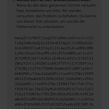
Wenn du alle oben genannten Schritte versucht
hast, kontaktiere uns bitte. Wir werden
versuchen, das Problem zu beheben. Du kannst
uns diesen Text schicken, um uns bei der
Fehlersuche zu unterstützen:
ewogICJuYW1lIjogIk5ldHdvcmtFcnJvciIs
CiAgImNvbmZpZyI6IHsKICAgICJtZXRob2Qi
OiAiR0VUIiwKICAgICJ1cmwiOiAiaHR0cHM6
Ly9hcGkueC5ha3MtcHJvZC5hdWRhcmlzLm5l
dC92MS9jbGllbnRzLzE4Nzkvd2Vic2l0ZS12
ZWhpY2xlcz93ZWJzaXRlPTVlYjI3Y2E0Yjkz
ZTU2NjI1ZTFkYTRkMSZmaWx0ZXJbMF1bZmll
bGRdPWlzT3duJmZpbHRlclswXVt2YWx1ZV09
dHJ1ZSZmaWx0ZXJbMV1bZmllbGRdPW1vZGVs
JmZpbHRlclsxXVt2YWx1ZV09JTVCJTdCJTIy
YXVkYXJpc19pZCUyMiUzQSUyMjVjYzkzZjE2
YjkzZTU2NTAxYTNlZDhiNSUyMiU3RCU1RCZm
aWx0ZXJbMV1bb3BdPUlOJmZpbHRlclsyXVtm
aWVsZF09dXNhZ2VTdGF0ZSZmaWx0ZXJbMl1b