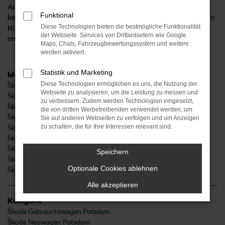
Anforderungen in Potsdam und Umgebung. Lernen Sie uns
Funktional
kennen und entdecken Sie den Unterschied, der bei uns in der
Diese Technologien bieten die bestmögliche Funktionalität
Kompetenz und Freundlichkeit unsere Teams und einer
der Webseite. Services von Drittanbietern wie Google
enormen Auswahl liegt.
Maps, Chats, Fahrzeugbewertungssystem und weitere
werden aktiviert.
Statistik und Marketing
Modelle
Diese Technologien ermöglichen es uns, die Nutzung der
Škoda Fabia Potsdam
Webseite zu analysieren, um die Leistung zu messen und
Škoda Karoq Potsdam
zu verbessern. Zudem werden Technologien eingesetzt,
Škoda Kodiaq Potsdam
die von dritten Werbetreibenden verwendet werden, um
Škoda Octavia Potsdam
Sie auf anderen Webseiten zu verfolgen und um Anzeigen
zu schalten, die für Ihre Interessen relevant sind.
Škoda Rapid Potsdam
Škoda Superb Potsdam
Škoda Kamiq Potsdam
Speichern
Škoda Scala Potsdam
Optionale Cookies ablehnen
Škoda Enyaq Potsdam
Alle akzeptieren
Kategorie
Škoda Gebrauchtwagen Potsdam
Škoda Neuwagen Potsdam