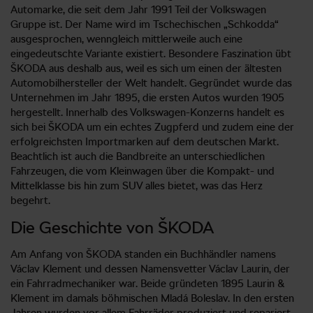
Automarke, die seit dem Jahr 1991 Teil der Volkswagen
Gruppe ist. Der Name wird im Tschechischen „Schkodda“
ausgesprochen, wenngleich mittlerweile auch eine
eingedeutschte Variante existiert. Besondere Faszination übt
ŠKODA aus deshalb aus, weil es sich um einen der ältesten
Automobilhersteller der Welt handelt. Gegründet wurde das
Unternehmen im Jahr 1895, die ersten Autos wurden 1905
hergestellt. Innerhalb des Volkswagen-Konzerns handelt es
sich bei ŠKODA um ein echtes Zugpferd und zudem eine der
erfolgreichsten Importmarken auf dem deutschen Markt.
Beachtlich ist auch die Bandbreite an unterschiedlichen
Fahrzeugen, die vom Kleinwagen über die Kompakt- und
Mittelklasse bis hin zum SUV alles bietet, was das Herz
begehrt.
Die Geschichte von ŠKODA
Am Anfang von ŠKODA standen ein Buchhändler namens
Václav Klement und dessen Namensvetter Václav Laurin, der
ein Fahrradmechaniker war. Beide gründeten 1895 Laurin &
Klement im damals böhmischen Mladá Boleslav. In den ersten
Jahren wurden vor allem Fahrräder produziert und repariert,