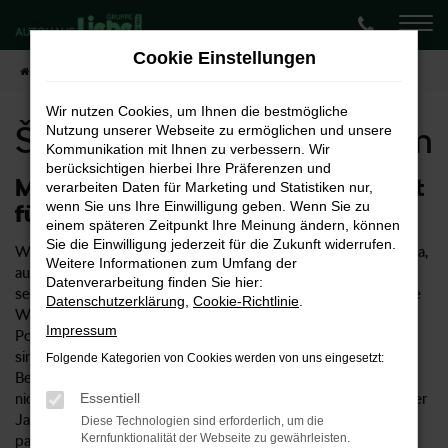
Zum
Hauptinhalt
Cookie Einstellungen
springen
Startseite
Potsdam
Škoda kaufen für Potsdam
Wir nutzen Cookies, um Ihnen die bestmögliche
Škoda kaufen für Potsdam
Nutzung unserer Webseite zu ermöglichen und unsere
Kommunikation mit Ihnen zu verbessern. Wir
berücksichtigen hierbei Ihre Präferenzen und
Mit einem Škoda optimal motorisiert
verarbeiten Daten für Marketing und Statistiken nur,
wenn Sie uns Ihre Einwilligung geben. Wenn Sie zu
für Potsdam
einem späteren Zeitpunkt Ihre Meinung ändern, können
Sie die Einwilligung jederzeit für die Zukunft widerrufen.
Wir vom Autohaus Liebe haben uns auf Fahrzeuge von Škoda,
Weitere Informationen zum Umfang der
auch für Potsdam spezialisiert. Unser Unternehmen existiert
Datenverarbeitung finden Sie hier:
seit 1954 und betreibt mittlerweile acht Standorte. Auf diese
Datenschutzerklärung
,
Cookie-Richtlinie
.
Weise stellen wir sicher, dass der Weg zu Ihrem Škoda in
Impressum
Potsdam niemals weit ist und Sie uns optimal erreichen. Wir
sind ein Traditionsunternehmen, das Kundenbindung und
Folgende Kategorien von Cookies werden von uns eingesetzt:
Beratung groß schreibt. Entsprechend verkaufen wir Ihnen
nicht nur einen Škoda als Neuwagen, Gebrauchtfahrzeug oder
Essentiell
Jahreswagen, sondern unterbreiten Ihnen auch Tipps für die
Diese Technologien sind erforderlich, um die
Kernfunktionalität der Webseite zu gewährleisten.
passende Motorisierung und Ausstattung für Ihre