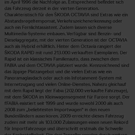
im April 1996 die Nachfolge an. Entsprechend befindet sich
das Fahrzeug derzeit in der vierten Generation.
Charakteristisch für den ŠKODA OCTAVIA sind Extras wie ein
Abstandsregeltempomat, Verkehrszeichenerkennung oder
auch ein Fernlichtassistent. Zudem lassen sich diverse
Multimedia-Systeme einbauen. Verfügbar sind Benzin- und
Dieselaggregate, mit der vierten Generation ist der OCTAVIA
auch als Hybrid erhältlich. Hinter dem Octavia rangiert der
ŠKODA RAPID mit rund 213.000 verkauften Exemplaren. Der
Rapid ist ein klassisches Familienauto, dass zwischen dem
FABIA und dem OCTAVIA platziert wurde. Kennzeichnend sind
das üppige Platzangebot und die vielen Extras wie ein
Panoramaglasdach oder auch ein Infotainment-System mit
Internetzugang und vielen Online-Diensten. Nahezu gleichauf
mit dem Rapid liegt der Fabia (202.000 verkaufte Fahrzeuge),
mit dem ŠKODA im Kleinwagensegment für Furore sorgt. Der
fFABIA existiert seit 1999 und wurde sowohl 2000 als auch
2008 zum „beliebtesten Importwagen“ in den neuen
Bundesländern auserkoren. 2009 erreichte dieses Fahrzeug
zudem mit mehr als 103.000 Zulassungen einen neuen Rekord
für Importfahrzeuge und überschritt erstmals die Schwelle
der Sechsstelligkeit. Die drei Topseller werden durch weitere