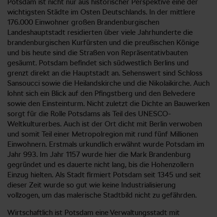
Potsdam ist nicht nur aus historischer Perspektive eine der
wichtigsten Städte im Osten Deutschlands. In der mittlere
176.000 Einwohner großen Brandenburgischen
Landeshauptstadt residierten über viele Jahrhunderte die
brandenburgischen Kurfürsten und die preußischen Könige
und bis heute sind die Straßen von Repräsentativbauten
gesäumt. Potsdam befindet sich südwestlich Berlins und
grenzt direkt an die Hauptstadt an. Sehenswert sind Schloss
Sansoucci sowie die Heilandskirche und die Nikolaikirche. Auch
lohnt sich ein Blick auf den Pfingstberg und den Belvedere
sowie den Einsteinturm. Nicht zuletzt die Dichte an Bauwerken
sorgt für die Rolle Potsdams als Teil des UNESCO-
Weltkulturerbes. Auch ist der Ort dicht mit Berlin verwoben
und somit Teil einer Metropolregion mit rund fünf Millionen
Einwohnern. Erstmals urkundlich erwähnt wurde Potsdam im
Jahr 993. Im Jahr 1157 wurde hier die Mark Brandenburg
gegründet und es dauerte nicht lang, bis die Hohenzollern
Einzug hielten. Als Stadt firmiert Potsdam seit 1345 und seit
dieser Zeit wurde so gut wie keine Industrialisierung
vollzogen, um das malerische Stadtbild nicht zu gefährden.
Wirtschaftlich ist Potsdam eine Verwaltungsstadt mit