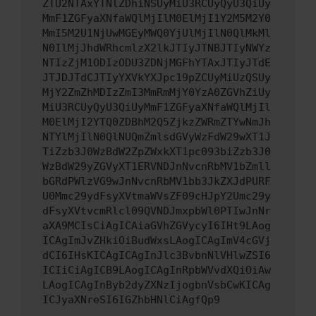
ZTU2NTAxYTNlZDhiNSUyMiU3RCUyQyU3QiUy
MmF1ZGFyaXNfaWQlMjIlM0ElMjI1Y2M5M2Y0
MmI5M2U1NjUwMGEyMWQ0YjUlMjIlN0QlMkMl
N0IlMjJhdWRhcmlzX2lkJTIyJTNBJTIyNWYz
NTIzZjM1ODIzODU3ZDNjMGFhYTAxJTIyJTdE
JTJDJTdCJTIyYXVkYXJpc19pZCUyMiUzQSUy
MjY2ZmZhMDIzZmI3MmRmMjY0YzA0ZGVhZiUy
MiU3RCUyQyU3QiUyMmF1ZGFyaXNfaWQlMjIl
M0ElMjI2YTQ0ZDBhM2Q5ZjkzZWRmZTYwNmJh
NTYlMjIlN0QlNUQmZmlsdGVyWzFdW29wXT1J
TiZzb3J0WzBdW2ZpZWxkXT1pc093biZzb3J0
WzBdW29yZGVyXT1ERVNDJnNvcnRbMV1bZmll
bGRdPWlzVG9wJnNvcnRbMV1bb3JkZXJdPURF
U0Mmc29ydFsyXVtmaWVsZF09cHJpY2Umc29y
dFsyXVtvcmRlcl09QVNDJmxpbWl0PTIwJnNr
aXA9MCIsCiAgICAiaGVhZGVycyI6IHt9LAog
ICAgImJvZHkiOiBudWxsLAogICAgImV4cGVj
dCI6IHsKICAgICAgInJlc3BvbnNlVHlwZSI6
ICIiCiAgICB9LAogICAgInRpbWVvdXQiOiAw
LAogICAgInByb2dyZXNzIjogbnVsbCwKICAg
ICJyaXNreSI6IGZhbHNlCiAgfQp9