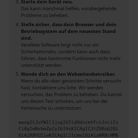
Starte dein Gerät neu.
Das kann manchmal helfen, vorübergehende
Probleme zu beheben.
Stelle sicher, dass dein Browser und dein
Betriebssystem auf dem neuesten Stand
sind.
Veraltete Software birgt nicht nur ein
Sicherheitsrisiko, sondern kann auch dazu
führen, dass bestimmte Funktionen nicht mehr
unterstützt werden.
Wende dich an den Webseitenbetreiber.
Wenn du alle oben genannten Schritte versucht
hast, kontaktiere uns bitte. Wir werden
versuchen, das Problem zu beheben. Du kannst
uns diesen Text schicken, um uns bei der
Fehlersuche zu unterstützen:
ewogICJuYW1lIjogIk5ldHdvcmtFcnJvciIs
CiAgImNvbmZpZyI6IHsKICAgICJtZXRob2Qi
OiAiR0VUIiwKICAgICJ1cmwiOiAiaHR0cHM6