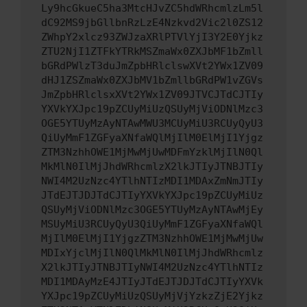
Ly9hcGkueC5ha3MtcHJvZC5hdWRhcmlzLm5l
dC92MS9jbGllbnRzLzE4Nzkvd2Vic2l0ZS12
ZWhpY2xlcz93ZWJzaXRlPTVlYjI3Y2E0Yjkz
ZTU2NjI1ZTFkYTRkMSZmaWx0ZXJbMF1bZmll
bGRdPWlzT3duJmZpbHRlclswXVt2YWx1ZV09
dHJ1ZSZmaWx0ZXJbMV1bZmllbGRdPW1vZGVs
JmZpbHRlclsxXVt2YWx1ZV09JTVCJTdCJTIy
YXVkYXJpc19pZCUyMiUzQSUyMjViODNlMzc3
OGE5YTUyMzAyNTAwMWU3MCUyMiU3RCUyQyU3
QiUyMmF1ZGFyaXNfaWQlMjIlM0ElMjI1Yjgz
ZTM3NzhhOWE1MjMwMjUwMDFmYzklMjIlN0Ql
MkMlN0IlMjJhdWRhcmlzX2lkJTIyJTNBJTIy
NWI4M2UzNzc4YTlhNTIzMDI1MDAxZmNmJTIy
JTdEJTJDJTdCJTIyYXVkYXJpc19pZCUyMiUz
QSUyMjViODNlMzc3OGE5YTUyMzAyNTAwMjEy
MSUyMiU3RCUyQyU3QiUyMmF1ZGFyaXNfaWQl
MjIlM0ElMjI1YjgzZTM3NzhhOWE1MjMwMjUw
MDIxYjclMjIlN0QlMkMlN0IlMjJhdWRhcmlz
X2lkJTIyJTNBJTIyNWI4M2UzNzc4YTlhNTIz
MDI1MDAyMzE4JTIyJTdEJTJDJTdCJTIyYXVk
YXJpc19pZCUyMiUzQSUyMjVjYzkzZjE2Yjkz