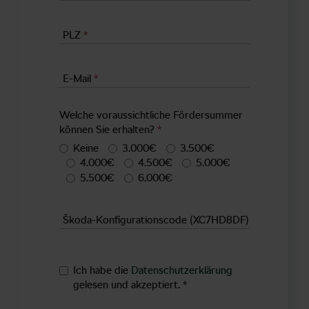
PLZ
*
E-Mail
*
Welche voraussichtliche Fördersummer
können Sie erhalten?
*
Keine
3.000€
3.500€
4.000€
4.500€
5.000€
5.500€
6.000€
Škoda-Konfigurationscode (XC7HD8DF)
Ich habe die
Datenschutzerklärung
gelesen und akzeptiert.
*