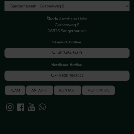
Škoda Autohaus Liebe
Grabenweg 8
06526 Sangerhausen
Standort-Hotline
:
+49 3464 54110
Notdienst-Hotline
:
+49 800 7563227
TEAM
ANFAHRT
KONTAKT
MEHR INFOS