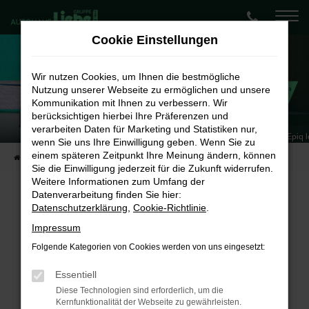
Zum
Hauptinhalt
Cookie Einstellungen
springen
Wir nutzen Cookies, um Ihnen die bestmögliche
Nutzung unserer Webseite zu ermöglichen und unsere
Kommunikation mit Ihnen zu verbessern. Wir
berücksichtigen hierbei Ihre Präferenzen und
Škoda Epiq 55 E
Energieverbrauch kombiniert 13,7 kWh/100 km | CO₂-Emission kombiniert: 0 g/km* | CO₂-Klasse: A
verarbeiten Daten für Marketing und Statistiken nur,
✨ Jetzt den neuen 100 % elektrischen Škoda Epiq 
wenn Sie uns Ihre Einwilligung geben. Wenn Sie zu
einem späteren Zeitpunkt Ihre Meinung ändern, können
Startseite
Neukundenangebote Privat
Škoda Epiq 55 Essence
Sie die Einwilligung jederzeit für die Zukunft widerrufen.
Weitere Informationen zum Umfang der
Datenverarbeitung finden Sie hier:
Škoda Epiq 55 Essence
Datenschutzerklärung
,
Cookie-Richtlinie
.
✨ Sichern Sie sich Ihren epischen
Impressum
Folgende Kategorien von Cookies werden von uns eingesetzt:
Begleiter für jeden Tag. ✨
Essentiell
Diese Technologien sind erforderlich, um die
FAHRZEUGDETAILS
Kernfunktionalität der Webseite zu gewährleisten.