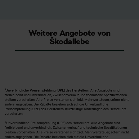
1. Sie fahren immer ein Auto mit modernster Technik.
2. Sie benötigen kein Eigenkapital.
3. Sie profitieren von flexiblen Laufzeiten.
4. Sie genießen Planungssicherheit, durch feste
Weitere Angebote von
monatliche Raten.
Škodaliebe
5. Sie haben kein Stress beim Wiederkauf Ihres
Fahrzeuges.
6. Sie vermeiden Reparaturkosten im hohen
Fahrzeugalter.
1
Unverbindliche Preisempfehlung (UPE) des Herstellers. Alle Angebote sind
freibleibend und unverbindlich, Zwischenverkauf und technische Spezifikationen
bleiben vorbehalten. Alle Preise verstehen sich inkl. Mehrwertsteuer, sofern nicht
anders angegeben. Die Rabatte beziehen sich auf die Unverbindliche
Preisempfehlung (UPE) des Herstellers. Kurzfristige Änderungen des Herstellers
vorbehalten.
2
Unverbindliche Preisempfehlung (UPE) des Herstellers. Alle Angebote sind
freibleibend und unverbindlich, Zwischenverkauf und technische Spezifikationen
bleiben vorbehalten. Alle Preise verstehen sich zzgl. Mehrwertsteuer, sofern nicht
anders angegeben. Die Rabatte beziehen sich auf die Unverbindliche