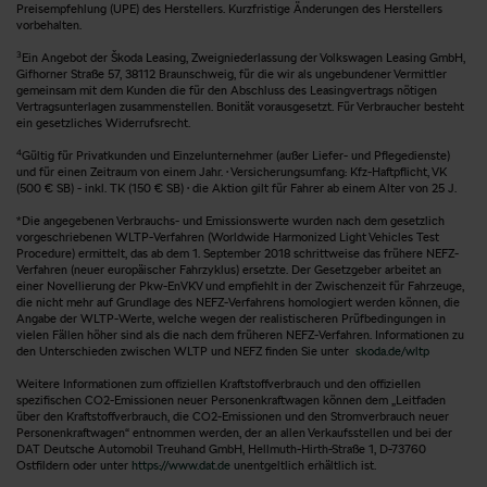
Preisempfehlung (UPE) des Herstellers. Kurzfristige Änderungen des Herstellers
vorbehalten.
3
Ein Angebot der Škoda Leasing, Zweigniederlassung der Volkswagen Leasing GmbH,
Gifhorner Straße 57, 38112 Braunschweig, für die wir als ungebundener Vermittler
gemeinsam mit dem Kunden die für den Abschluss des Leasingvertrags nötigen
Vertragsunterlagen zusammenstellen. Bonität vorausgesetzt. Für Verbraucher besteht
ein gesetzliches Widerrufsrecht.
4
Gültig für Privatkunden und Einzelunternehmer (außer Liefer- und Pflegedienste)
und für einen Zeitraum von einem Jahr. · Versicherungsumfang: Kfz-Haftpflicht, VK
(500 € SB) - inkl. TK (150 € SB) · die Aktion gilt für Fahrer ab einem Alter von 25 J.
*Die angegebenen Verbrauchs- und Emissionswerte wurden nach dem gesetzlich
vorgeschriebenen WLTP-Verfahren (Worldwide Harmonized Light Vehicles Test
Procedure) ermittelt, das ab dem 1. September 2018 schrittweise das frühere NEFZ-
Verfahren (neuer europäischer Fahrzyklus) ersetzte. Der Gesetzgeber arbeitet an
einer Novellierung der Pkw-EnVKV und empfiehlt in der Zwischenzeit für Fahrzeuge,
die nicht mehr auf Grundlage des NEFZ-Verfahrens homologiert werden können, die
Angabe der WLTP-Werte, welche wegen der realistischeren Prüfbedingungen in
vielen Fällen höher sind als die nach dem früheren NEFZ-Verfahren. Informationen zu
den Unterschieden zwischen WLTP und NEFZ finden Sie unter
skoda.de/wltp
Weitere Informationen zum offiziellen Kraftstoffverbrauch und den offiziellen
spezifischen CO2-Emissionen neuer Personenkraftwagen können dem „Leitfaden
über den Kraftstoffverbrauch, die CO2-Emissionen und den Stromverbrauch neuer
Personenkraftwagen“ entnommen werden, der an allen Verkaufsstellen und bei der
DAT Deutsche Automobil Treuhand GmbH, Hellmuth-Hirth-Straße 1, D-73760
Ostfildern oder unter
https://www.dat.de
unentgeltlich erhältlich ist.