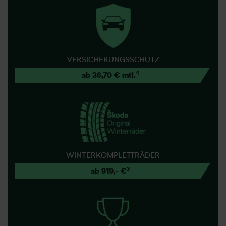
VERSICHERUNGSSCHUTZ
4
ab 36,70 € mtl.
WINTERKOMPLETTRÄDER
2
ab 919,- €