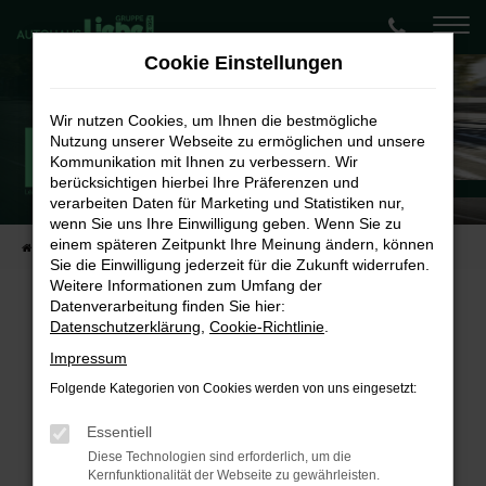
Zum
Hauptinhalt
Cookie Einstellungen
springen
Wir nutzen Cookies, um Ihnen die bestmögliche
Nutzung unserer Webseite zu ermöglichen und unsere
Kommunikation mit Ihnen zu verbessern. Wir
berücksichtigen hierbei Ihre Präferenzen und
Škoda Kamiq Monte Carlo
Energieverbrauch kombiniert: 5,6 l/100km | CO₂-Emission kombiniert: 127 g/km* | CO₂-Klasse: D
verarbeiten Daten für Marketing und Statistiken nur,
Entdecken Sie den Škoda Kamiq - Ohne Sonderzahlung
wenn Sie uns Ihre Einwilligung geben. Wenn Sie zu
einem späteren Zeitpunkt Ihre Meinung ändern, können
Startseite
Neukundenangebote Privat
Škoda Kamiq Monte Carlo
Sie die Einwilligung jederzeit für die Zukunft widerrufen.
Weitere Informationen zum Umfang der
Datenverarbeitung finden Sie hier:
Škoda Kamiq Monte Carlo
Datenschutzerklärung
,
Cookie-Richtlinie
.
✨Durch und durch sportlich - Ihr
Impressum
Folgende Kategorien von Cookies werden von uns eingesetzt:
neuer Kamiq✨
Essentiell
Diese Technologien sind erforderlich, um die
FAHRZEUGDETAILS
Kernfunktionalität der Webseite zu gewährleisten.