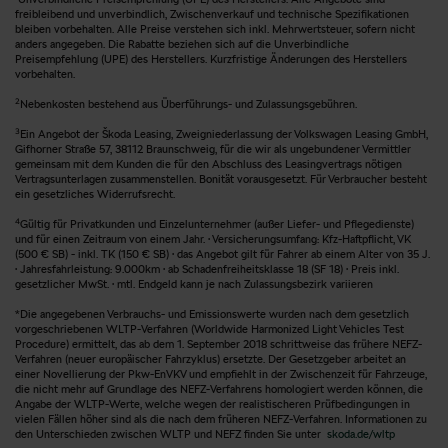
freibleibend und unverbindlich, Zwischenverkauf und technische Spezifikationen
bleiben vorbehalten. Alle Preise verstehen sich inkl. Mehrwertsteuer, sofern nicht
anders angegeben. Die Rabatte beziehen sich auf die Unverbindliche
Preisempfehlung (UPE) des Herstellers. Kurzfristige Änderungen des Herstellers
vorbehalten.
2
Nebenkosten bestehend aus Überführungs- und Zulassungsgebühren.
3
Ein Angebot der Škoda Leasing, Zweigniederlassung der Volkswagen Leasing GmbH,
Gifhorner Straße 57, 38112 Braunschweig, für die wir als ungebundener Vermittler
gemeinsam mit dem Kunden die für den Abschluss des Leasingvertrags nötigen
Vertragsunterlagen zusammenstellen. Bonität vorausgesetzt. Für Verbraucher besteht
ein gesetzliches Widerrufsrecht.
4
Gültig für Privatkunden und Einzelunternehmer (außer Liefer- und Pflegedienste)
und für einen Zeitraum von einem Jahr. · Versicherungsumfang: Kfz-Haftpflicht, VK
(500 € SB) - inkl. TK (150 € SB) · das Angebot gilt für Fahrer ab einem Alter von 35 J.
· Jahresfahrleistung: 9.000km · ab Schadenfreiheitsklasse 18 (SF 18) · Preis inkl.
gesetzlicher MwSt. · mtl. Endgeld kann je nach Zulassungsbezirk variieren
*Die angegebenen Verbrauchs- und Emissionswerte wurden nach dem gesetzlich
vorgeschriebenen WLTP-Verfahren (Worldwide Harmonized Light Vehicles Test
Procedure) ermittelt, das ab dem 1. September 2018 schrittweise das frühere NEFZ-
Verfahren (neuer europäischer Fahrzyklus) ersetzte. Der Gesetzgeber arbeitet an
einer Novellierung der Pkw-EnVKV und empfiehlt in der Zwischenzeit für Fahrzeuge,
die nicht mehr auf Grundlage des NEFZ-Verfahrens homologiert werden können, die
Angabe der WLTP-Werte, welche wegen der realistischeren Prüfbedingungen in
vielen Fällen höher sind als die nach dem früheren NEFZ-Verfahren. Informationen zu
den Unterschieden zwischen WLTP und NEFZ finden Sie unter
skoda.de/wltp