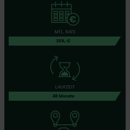
MTL. RATE
259,-€
LAUFZEIT
48 Monate