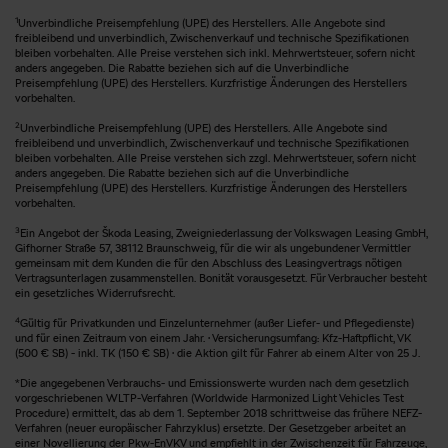
1
Unverbindliche Preisempfehlung (UPE) des Herstellers. Alle Angebote sind
freibleibend und unverbindlich, Zwischenverkauf und technische Spezifikationen
bleiben vorbehalten. Alle Preise verstehen sich inkl. Mehrwertsteuer, sofern nicht
anders angegeben. Die Rabatte beziehen sich auf die Unverbindliche
Preisempfehlung (UPE) des Herstellers. Kurzfristige Änderungen des Herstellers
vorbehalten.
2
Unverbindliche Preisempfehlung (UPE) des Herstellers. Alle Angebote sind
freibleibend und unverbindlich, Zwischenverkauf und technische Spezifikationen
bleiben vorbehalten. Alle Preise verstehen sich zzgl. Mehrwertsteuer, sofern nicht
anders angegeben. Die Rabatte beziehen sich auf die Unverbindliche
Preisempfehlung (UPE) des Herstellers. Kurzfristige Änderungen des Herstellers
vorbehalten.
3
Ein Angebot der Škoda Leasing, Zweigniederlassung der Volkswagen Leasing GmbH,
Gifhorner Straße 57, 38112 Braunschweig, für die wir als ungebundener Vermittler
gemeinsam mit dem Kunden die für den Abschluss des Leasingvertrags nötigen
Vertragsunterlagen zusammenstellen. Bonität vorausgesetzt. Für Verbraucher besteht
ein gesetzliches Widerrufsrecht.
4
Gültig für Privatkunden und Einzelunternehmer (außer Liefer- und Pflegedienste)
und für einen Zeitraum von einem Jahr. · Versicherungsumfang: Kfz-Haftpflicht, VK
(500 € SB) - inkl. TK (150 € SB) · die Aktion gilt für Fahrer ab einem Alter von 25 J.
*Die angegebenen Verbrauchs- und Emissionswerte wurden nach dem gesetzlich
vorgeschriebenen WLTP-Verfahren (Worldwide Harmonized Light Vehicles Test
Procedure) ermittelt, das ab dem 1. September 2018 schrittweise das frühere NEFZ-
Verfahren (neuer europäischer Fahrzyklus) ersetzte. Der Gesetzgeber arbeitet an
einer Novellierung der Pkw-EnVKV und empfiehlt in der Zwischenzeit für Fahrzeuge,