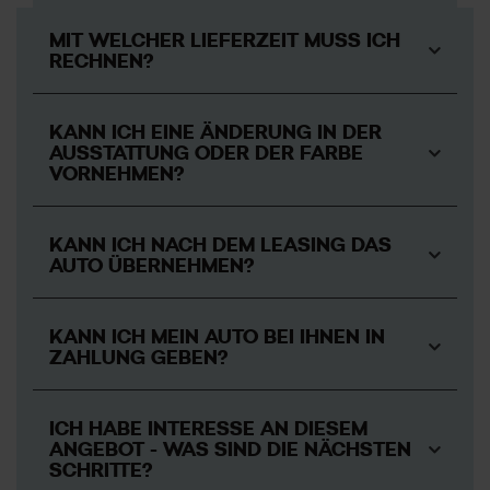
MIT WELCHER LIEFERZEIT MUSS ICH
RECHNEN?
Die Wartezeit zu diesem Top-Bestell-Deal beträgt
KANN ICH EINE ÄNDERUNG IN DER
aktuell: 25 Wochen. Genauere Informationen
AUSSTATTUNG ODER DER FARBE
erfahren Sie bei Ihrem Verkaufsberater.
VORNEHMEN?
Sie benötigen kurzfristig ein neues Auto? Dann
schauen Sie am besten
hier.
KANN ICH NACH DEM LEASING DAS
AUTO ÜBERNEHMEN?
KANN ICH MEIN AUTO BEI IHNEN IN
ZAHLUNG GEBEN?
ICH HABE INTERESSE AN DIESEM
ANGEBOT - WAS SIND DIE NÄCHSTEN
SCHRITTE?