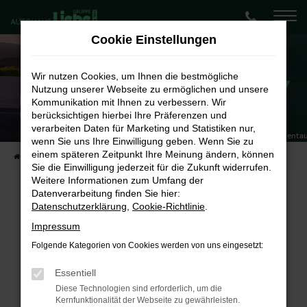
Zum
Hauptinhalt
Cookie Einstellungen
springen
Wir nutzen Cookies, um Ihnen die bestmögliche
Nutzung unserer Webseite zu ermöglichen und unsere
Kommunikation mit Ihnen zu verbessern. Wir
berücksichtigen hierbei Ihre Präferenzen und
Škoda Peaq 90 Sel
Energieverbrauch kombiniert 15,3 kWh/100 km | CO₂-Emission kombiniert: 0 g/km* | CO₂-Klasse: A
verarbeiten Daten für Marketing und Statistiken nur,
✨ 100% Elektrisch - 100% Familienta
wenn Sie uns Ihre Einwilligung geben. Wenn Sie zu
einem späteren Zeitpunkt Ihre Meinung ändern, können
Startseite
Neukundenangebote Privat
Škoda Peaq 90 Selection
Sie die Einwilligung jederzeit für die Zukunft widerrufen.
Weitere Informationen zum Umfang der
Datenverarbeitung finden Sie hier:
Škoda Peaq 90 Selection
Datenschutzerklärung
,
Cookie-Richtlinie
.
✨ JETZT bis zu 6.000,-€ E-Auto-
Impressum
Folgende Kategorien von Cookies werden von uns eingesetzt:
Förderung sichern! ✨
Essentiell
Diese Technologien sind erforderlich, um die
FAHRZEUGDETAILS
Kernfunktionalität der Webseite zu gewährleisten.