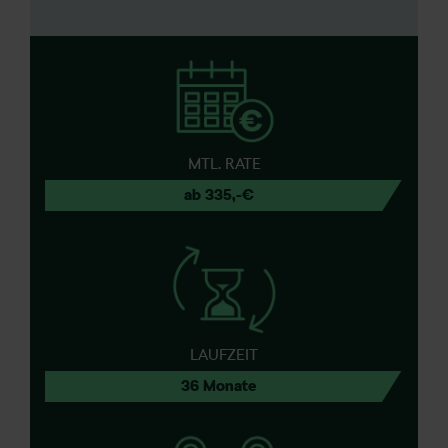
MTL. RATE
ab 335,-€
LAUFZEIT
36 Monate