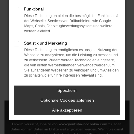
LEASINGANGEBOT
Funktional
Diese Technologien bieten die bestmögliche Funktionalität
JETZT ANFRAGEN
der Webseite. Services von Drittanbietern wie Google
Maps, Chats, Fahrzeugbewertungssystem und weitere
werden aktiviert.
Statistik und Marketing
Diese Technologien ermöglichen es uns, die Nutzung der
Webseite zu analysieren, um die Leistung zu messen und
Škoda Peaq
zu verbessern. Zudem werden Technologien eingesetzt,
die von dritten Werbetreibenden verwendet werden, um
Sie auf anderen Webseiten zu verfolgen und um Anzeigen
✨ Weltpremiere ✨
zu schalten, die für Ihre Interessen relevant sind.
Speichern
Optionale Cookies ablehnen
Alle akzeptieren
Es wird versucht, Inhalte von
www.youtube-nocookie.com
zu laden.
Dabei können Daten an Dritte weitergegeben werden. Wenn Sie damit