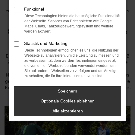
Eichholzstadion vereint der blau-weiße Traditionsverein
Funktional
erfolgreichen Herren- und Damenfußball mit einer besonders
Diese Technologien bieten die bestmögliche Funktionalität
engagierten und nachhaltigen Nachwuchsförderung.
der Webseite. Services von Drittanbietern wie Google
Maps, Chats, Fahrzeugbewertungssystem und weitere
Starke Partner: Das Autohaus Liebe
werden aktiviert.
sponsert den VfB Zwenkau
Statistik und Marketing
Diese Technologien ermöglichen es uns, die Nutzung der
Ein starkes Vereinsleben braucht verlässliche Partner. Der VfB
Webseite zu analysieren, um die Leistung zu messen und
zu verbessern. Zudem werden Technologien eingesetzt,
Zwenkau freut sich daher über die Unterstützung durch die
die von dritten Werbetreibenden verwendet werden, um
Autohaus Liebe Gruppe: Als offizieller
Sie auf anderen Webseiten zu verfolgen und um Anzeigen
Nachwuchshauptsponsor fördert das renommierte Autohaus
zu schalten, die für Ihre Interessen relevant sind.
gezielt die jungen Talente der Region und sorgt dafür, dass die
Kicker von morgen unter besten Bedingungen auf Erfolgskurs
Speichern
gehen können.
Optionale Cookies ablehnen
Alle akzeptieren