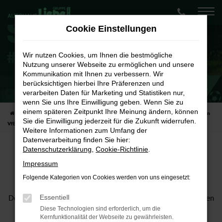
Zum
Hauptinhalt
Cookie Einstellungen
springen
Wir nutzen Cookies, um Ihnen die bestmögliche
Nutzung unserer Webseite zu ermöglichen und unsere
Kommunikation mit Ihnen zu verbessern. Wir
berücksichtigen hierbei Ihre Präferenzen und
Das Autohaus Liebe sponsert den VfB Zwenkau
verarbeiten Daten für Marketing und Statistiken nur,
Wir für unsere Region – Škodaliebe
wenn Sie uns Ihre Einwilligung geben. Wenn Sie zu
einem späteren Zeitpunkt Ihre Meinung ändern, können
Startseite
Unternehmen
Sponsoring
Das Autohaus Liebe sponsert den
Sie die Einwilligung jederzeit für die Zukunft widerrufen.
VfB Zwenkau
Weitere Informationen zum Umfang der
Datenverarbeitung finden Sie hier:
Datenschutzerklärung
,
Cookie-Richtlinie
.
VfB Zwenkau 02 e.V. – Tradition
Impressum
und Leidenschaft im Eichholz
Folgende Kategorien von Cookies werden von uns eingesetzt:
Essentiell
Der VfB Zwenkau 02 e.V. steht seit über 120 Jahren für echten
Teamgeist, sportlichen Ehrgeiz und eine tief verwurzelte
Diese Technologien sind erforderlich, um die
Kernfunktionalität der Webseite zu gewährleisten.
Gemeinschaft in der Region Leipzig. Im idyllischen