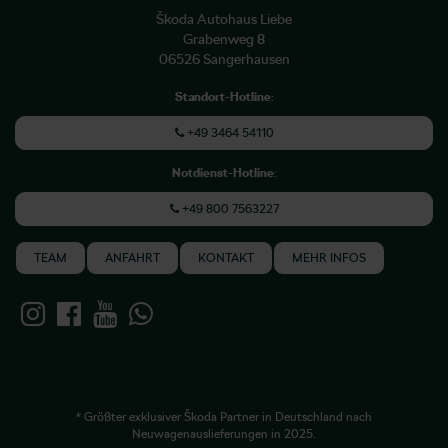
Škoda Autohaus Liebe
Grabenweg 8
06526 Sangerhausen
Standort-Hotline
:
+49 3464 54110
Notdienst-Hotline
:
+49 800 7563227
TEAM
ANFAHRT
KONTAKT
MEHR INFOS
* Größter exklusiver Škoda Partner in Deutschland nach
Neuwagenauslieferungen in 2025.