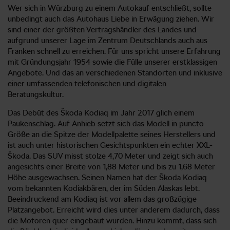
Wer sich in Würzburg zu einem Autokauf entschließt, sollte
unbedingt auch das Autohaus Liebe in Erwägung ziehen. Wir
sind einer der größten Vertragshändler des Landes und
aufgrund unserer Lage im Zentrum Deutschlands auch aus
Franken schnell zu erreichen. Für uns spricht unsere Erfahrung
mit Gründungsjahr 1954 sowie die Fülle unserer erstklassigen
Angebote. Und das an verschiedenen Standorten und inklusive
einer umfassenden telefonischen und digitalen
Beratungskultur.
Das Debüt des Škoda Kodiaq im Jahr 2017 glich einem
Paukenschlag. Auf Anhieb setzt sich das Modell in puncto
Größe an die Spitze der Modellpalette seines Herstellers und
ist auch unter historischen Gesichtspunkten ein echter XXL-
Škoda. Das SUV misst stolze 4,70 Meter und zeigt sich auch
angesichts einer Breite von 1,88 Meter und bis zu 1,68 Meter
Höhe ausgewachsen. Seinen Namen hat der Škoda Kodiaq
vom bekannten Kodiakbären, der im Süden Alaskas lebt.
Beeindruckend am Kodiaq ist vor allem das großzügige
Platzangebot. Erreicht wird dies unter anderem dadurch, dass
die Motoren quer eingebaut wurden. Hinzu kommt, dass sich