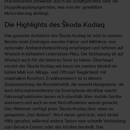
Pferdestärken entweder durch ein Schaltgetriebe oder ein
Doppelkupplungsgetriebe, was von der gewählten
Motorisierung abhängt.
Die Highlights des Škoda Kodiaq
Das gesamte Ambiente des Škoda Kodiaq ist edel zu nennen.
Bereits beim Einsteigen werden Fahrer und Mitfahrer von
optionaler Ambientebeleuchtung empfangen und nehmen auf
Wunsch in beheizten Ledersitzen Platz. Die Sitzheizung ist auf
Wunsch auch für die hinteren Sitze zu haben. Überhaupt
vereint der Škoda Kodiaq wie kaum ein zweites Modell ein
hohes Maß von Alltags- und Offroad-Tauglichkeit mit
maximalem Komfort. Erwähnenswert ist in diesem
Zusammenhang die Konnektivität, die sowohl Navigations- als
auch Informationsdienste via Smartphone abrufbar macht.
Fahrzeugfunktionen lassen sich ebenfalls über mobile Geräte
ansteuern und auch an eine Notruffunktion wurde gedacht.
Des Weiteren verfügt jeder Škoda Kodiaq über einen so
genannten „Hot Button“. Wird dieser gedrückt, wird direkt
Hilfe gerufen, während andere Tasten eine schnelle Verbindung
zum Service-Center oder der Infoline herstellt. Das