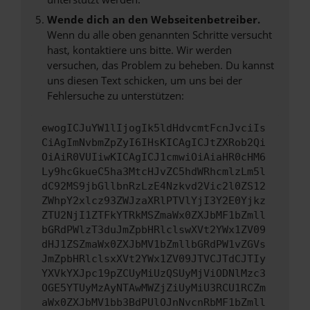
Wende dich an den Webseitenbetreiber.
Wenn du alle oben genannten Schritte versucht
hast, kontaktiere uns bitte. Wir werden
versuchen, das Problem zu beheben. Du kannst
uns diesen Text schicken, um uns bei der
Fehlersuche zu unterstützen:
ewogICJuYW1lIjogIk5ldHdvcmtFcnJvciIs
CiAgImNvbmZpZyI6IHsKICAgICJtZXRob2Qi
OiAiR0VUIiwKICAgICJ1cmwiOiAiaHR0cHM6
Ly9hcGkueC5ha3MtcHJvZC5hdWRhcmlzLm5l
dC92MS9jbGllbnRzLzE4Nzkvd2Vic2l0ZS12
ZWhpY2xlcz93ZWJzaXRlPTVlYjI3Y2E0Yjkz
ZTU2NjI1ZTFkYTRkMSZmaWx0ZXJbMF1bZmll
bGRdPWlzT3duJmZpbHRlclswXVt2YWx1ZV09
dHJ1ZSZmaWx0ZXJbMV1bZmllbGRdPW1vZGVs
JmZpbHRlclsxXVt2YWx1ZV09JTVCJTdCJTIy
YXVkYXJpc19pZCUyMiUzQSUyMjViODNlMzc3
OGE5YTUyMzAyNTAwMWZjZiUyMiU3RCU1RCZm
aWx0ZXJbMV1bb3BdPUlOJnNvcnRbMF1bZmll