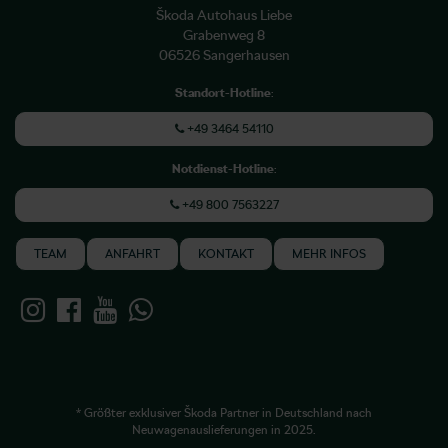
Škoda Autohaus Liebe
Grabenweg 8
06526 Sangerhausen
Standort-Hotline
:
+49 3464 54110
Notdienst-Hotline
:
+49 800 7563227
TEAM
ANFAHRT
KONTAKT
MEHR INFOS
* Größter exklusiver Škoda Partner in Deutschland nach
Neuwagenauslieferungen in 2025.