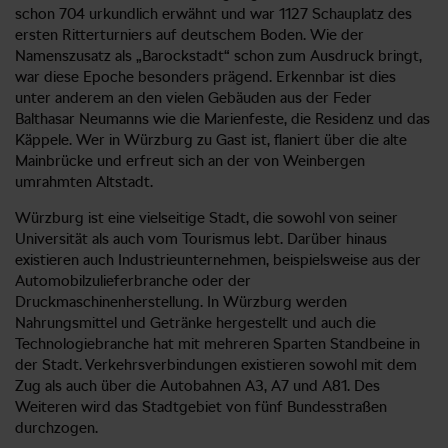
schon 704 urkundlich erwähnt und war 1127 Schauplatz des
ersten Ritterturniers auf deutschem Boden. Wie der
Namenszusatz als „Barockstadt“ schon zum Ausdruck bringt,
war diese Epoche besonders prägend. Erkennbar ist dies
unter anderem an den vielen Gebäuden aus der Feder
Balthasar Neumanns wie die Marienfeste, die Residenz und das
Käppele. Wer in Würzburg zu Gast ist, flaniert über die alte
Mainbrücke und erfreut sich an der von Weinbergen
umrahmten Altstadt.
Würzburg ist eine vielseitige Stadt, die sowohl von seiner
Universität als auch vom Tourismus lebt. Darüber hinaus
existieren auch Industrieunternehmen, beispielsweise aus der
Automobilzulieferbranche oder der
Druckmaschinenherstellung. In Würzburg werden
Nahrungsmittel und Getränke hergestellt und auch die
Technologiebranche hat mit mehreren Sparten Standbeine in
der Stadt. Verkehrsverbindungen existieren sowohl mit dem
Zug als auch über die Autobahnen A3, A7 und A81. Des
Weiteren wird das Stadtgebiet von fünf Bundesstraßen
durchzogen.