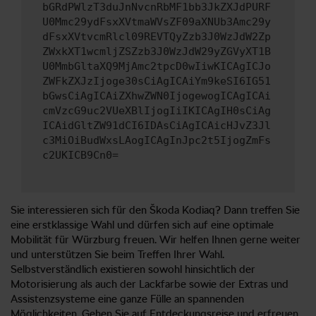
bGRdPWlzT3duJnNvcnRbMF1bb3JkZXJdPURF
U0Mmc29ydFsxXVtmaWVsZF09aXNUb3Amc29y
dFsxXVtvcmRlcl09REVTQyZzb3J0WzJdW2Zp
ZWxkXT1wcmljZSZzb3J0WzJdW29yZGVyXT1B
U0MmbGltaXQ9MjAmc2tpcD0wIiwKICAgICJo
ZWFkZXJzIjoge30sCiAgICAiYm9keSI6IG51
bGwsCiAgICAiZXhwZWN0IjogewogICAgICAi
cmVzcG9uc2VUeXBlIjogIiIKICAgIH0sCiAg
ICAidGltZW91dCI6IDAsCiAgICAicHJvZ3Jl
c3MiOiBudWxsLAogICAgInJpc2t5IjogZmFs
c2UKICB9Cn0=
Sie interessieren sich für den Škoda Kodiaq? Dann treffen Sie
eine erstklassige Wahl und dürfen sich auf eine optimale
Mobilität für Würzburg freuen. Wir helfen Ihnen gerne weiter
und unterstützen Sie beim Treffen Ihrer Wahl.
Selbstverständlich existieren sowohl hinsichtlich der
Motorisierung als auch der Lackfarbe sowie der Extras und
Assistenzsysteme eine ganze Fülle an spannenden
Möglichkeiten. Gehen Sie auf Entdeckungsreise und erfreuen