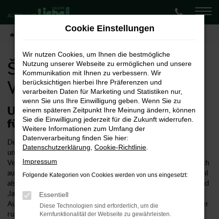
Zum
Hauptinhalt
Cookie Einstellungen
springen
Startseite
Würzburg
Škoda
Škoda Kodiaq kaufen für Würzburg
Wir nutzen Cookies, um Ihnen die bestmögliche
Škoda Kodiaq kaufen für
Nutzung unserer Webseite zu ermöglichen und unsere
Kommunikation mit Ihnen zu verbessern. Wir
Würzburg
berücksichtigen hierbei Ihre Präferenzen und
verarbeiten Daten für Marketing und Statistiken nur,
wenn Sie uns Ihre Einwilligung geben. Wenn Sie zu
Unser Vorschlag: ein Škoda Kodiaq
einem späteren Zeitpunkt Ihre Meinung ändern, können
Sie die Einwilligung jederzeit für die Zukunft widerrufen.
für Würzburg
Weitere Informationen zum Umfang der
Datenverarbeitung finden Sie hier:
Der Škoda Kodiaq ist ein rundum überzeugendes Fahrzeug
Datenschutzerklärung
,
Cookie-Richtlinie
.
und wie geschaffen für Würzburg und Umgebung. Als
Impressum
Vertragshändler für Škoda bieten wir Ihnen selbstverständlich
auch den Kodiaq in zahlreichen Ausstattungslinien und sowohl
Folgende Kategorien von Cookies werden von uns eingesetzt:
als Neuwagen als auch gebraucht oder als Tageszulassung und
Jahreswagen. Wenn Sie sich für ein Fahrzeug aus dem
Essentiell
Autohaus Liebe entscheiden, kommen Sie in den Genuss einer
Diese Technologien sind erforderlich, um die
rundum kompetenten Beratung und eines umfangreichen
Kernfunktionalität der Webseite zu gewährleisten.