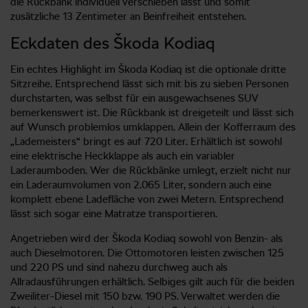
die Rückbank individuell verschieben lässt und somit
zusätzliche 13 Zentimeter an Beinfreiheit entstehen.
Eckdaten des Škoda Kodiaq
Ein echtes Highlight im Škoda Kodiaq ist die optionale dritte
Sitzreihe. Entsprechend lässt sich mit bis zu sieben Personen
durchstarten, was selbst für ein ausgewachsenes SUV
bemerkenswert ist. Die Rückbank ist dreigeteilt und lässt sich
auf Wunsch problemlos umklappen. Allein der Kofferraum des
„Lademeisters“ bringt es auf 720 Liter. Erhältlich ist sowohl
eine elektrische Heckklappe als auch ein variabler
Laderaumboden. Wer die Rückbänke umlegt, erzielt nicht nur
ein Laderaumvolumen von 2.065 Liter, sondern auch eine
komplett ebene Ladefläche von zwei Metern. Entsprechend
lässt sich sogar eine Matratze transportieren.
Angetrieben wird der Škoda Kodiaq sowohl von Benzin- als
auch Dieselmotoren. Die Ottomotoren leisten zwischen 125
und 220 PS und sind nahezu durchweg auch als
Allradausführungen erhältlich. Selbiges gilt auch für die beiden
Zweiliter-Diesel mit 150 bzw. 190 PS. Verwaltet werden die