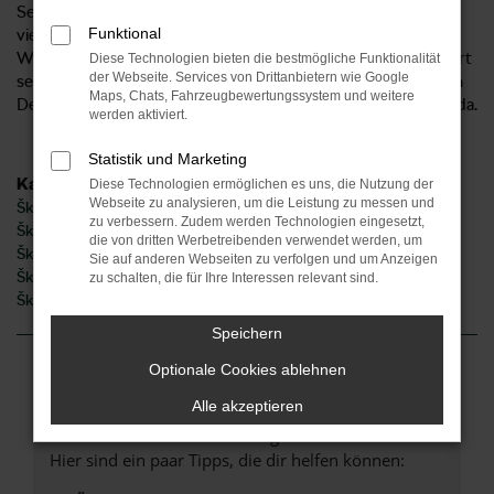
Services. Als Anbieter für den Škoda Kodiaq sind wir seit
Funktional
vielen Jahren auch für unsere Kundinnen und Kunden aus
Würzburg und Umgebung tätig. Unser Unternehmen existiert
Diese Technologien bieten die bestmögliche Funktionalität
der Webseite. Services von Drittanbietern wie Google
seit 1954 und ist mittlerweile an sechs Standorten im Herzen
Maps, Chats, Fahrzeugbewertungssystem und weitere
Deutschlands und 2 Standorten in Norddeutschland für Sie da.
werden aktiviert.
Statistik und Marketing
Kategorie
Diese Technologien ermöglichen es uns, die Nutzung der
Webseite zu analysieren, um die Leistung zu messen und
Škoda Kodiaq Tageszulassung Würzburg
zu verbessern. Zudem werden Technologien eingesetzt,
Škoda Kodiaq Gebrauchtwagen Würzburg
die von dritten Werbetreibenden verwendet werden, um
Škoda Kodiaq Würzburg
Sie auf anderen Webseiten zu verfolgen und um Anzeigen
Škoda Kodiaq Neuwagen Würzburg
zu schalten, die für Ihre Interessen relevant sind.
Škoda Kodiaq Jahreswagen Würzburg
Speichern
Optionale Cookies ablehnen
Fehler: Network Error
Alle akzeptieren
Beim Laden ist ein Fehler aufgetreten.
Hier sind ein paar Tipps, die dir helfen können: