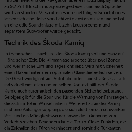
Infotainment und die Navigation über ein Touchdisplay mit bis
zu 9,2 Zoll Bildschirmdiagonale gesteuert und auch Sprache
wird verstanden. Mitsamt eines internetfähigen Smartphones
lassen sich eine Reihe von Echtzeitdiensten nutzen und selbst
an eine edle Soundanlage mit zehn Lautsprechern und
separatem Subwoofer wurde gedacht.
Technik des Škoda Kamiq
In technischer Hinsicht ist der Škoda Kamiq voll und ganz auf
Höhe seiner Zeit. Die Klimaanlage arbeitet über zwei Zonen
und wer frische Luft und Tageslicht liebt, wird mit Sicherheit
einen Haken hinter dem optionalen Glasschiebedach setzen.
Die Geschwindigkeit auf Autobahn oder Landstraße lässt sich
individuell einstellen und im selben Kontext hält der Škoda
Kamiq auch automatisch den passenden Sicherheitsabstand.
Selbiges gilt für die Spur und für die Warnung vor Fahrzeugen,
die sich im Toten Winkel nähern. Weitere Extras des Kamiq
sind eine Anhängerkupplung, die sich elektronisch schwenken
lässt und ein Müdigkeitswarner sowie die Erkennung von
Verkehrszeichen. Besonders ist die Tip-to-Close-Funktion, die
ein Zuknallen der Türen verhindert und somit die Türkanten