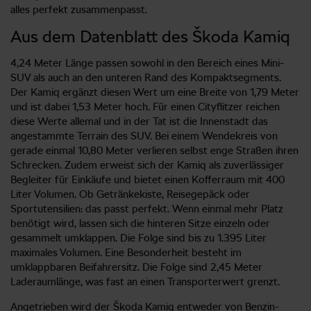
alles perfekt zusammenpasst.
Aus dem Datenblatt des Škoda Kamiq
4,24 Meter Länge passen sowohl in den Bereich eines Mini-
SUV als auch an den unteren Rand des Kompaktsegments.
Der Kamiq ergänzt diesen Wert um eine Breite von 1,79 Meter
und ist dabei 1,53 Meter hoch. Für einen Cityflitzer reichen
diese Werte allemal und in der Tat ist die Innenstadt das
angestammte Terrain des SUV. Bei einem Wendekreis von
gerade einmal 10,80 Meter verlieren selbst enge Straßen ihren
Schrecken. Zudem erweist sich der Kamiq als zuverlässiger
Begleiter für Einkäufe und bietet einen Kofferraum mit 400
Liter Volumen. Ob Getränkekiste, Reisegepäck oder
Sportutensilien: das passt perfekt. Wenn einmal mehr Platz
benötigt wird, lassen sich die hinteren Sitze einzeln oder
gesammelt umklappen. Die Folge sind bis zu 1.395 Liter
maximales Volumen. Eine Besonderheit besteht im
umklappbaren Beifahrersitz. Die Folge sind 2,45 Meter
Laderaumlänge, was fast an einen Transporterwert grenzt.
Angetrieben wird der Škoda Kamiq entweder von Benzin-