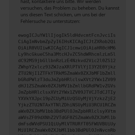
hast, kontaktiere uns bitte. Wir werden
versuchen, das Problem zu beheben. Du kannst
uns diesen Text schicken, um uns bei der
Fehlersuche zu unterstützen:
ewogICJuYW1lIjogIk5ldHdvcmtFcnJvciIs
CiAgImNvbmZpZyI6IHsKICAgICJtZXRob2Qi
OiAiR0VUIiwKICAgICJ1cmwiOiAiaHR0cHM6
Ly9hcGkueC5ha3MtcHJvZC5hdWRhcmlzLm5l
dC92MS9jbGllbnRzLzE4Nzkvd2Vic2l0ZS12
ZWhpY2xlcz93ZWJzaXRlPTVlYjI3Y2E0Yjkz
ZTU2NjI1ZTFkYTRkMSZmaWx0ZXJbMF1bZmll
bGRdPWlzT3duJmZpbHRlclswXVt2YWx1ZV09
dHJ1ZSZmaWx0ZXJbMV1bZmllbGRdPW1vZGVs
JmZpbHRlclsxXVt2YWx1ZV09JTVCJTdCJTIy
YXVkYXJpc19pZCUyMiUzQSUyMjVjYzkzZjE2
YjkzZTU2NTAxYTNlZDhiNSUyMiU3RCU1RCZm
aWx0ZXJbMV1bb3BdPUlOJmZpbHRlclsyXVtm
aWVsZF09dXNhZ2VTdGF0ZSZmaWx0ZXJbMl1b
dmFsdWVdPSU1QiUyMlVTRURfT05FWUVBUiUy
MiU1RCZmaWx0ZXJbMl1bb3BdPUlOJnNvcnRb