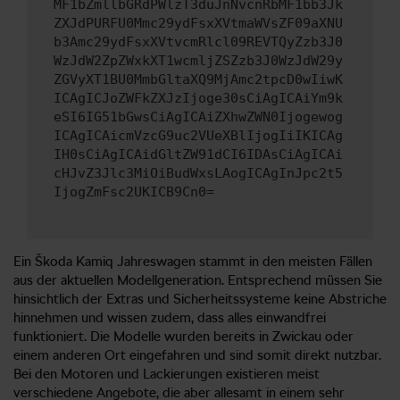
MF1bZmllbGRdPWlzT3duJnNvcnRbMF1bb3Jk
ZXJdPURFU0Mmc29ydFsxXVtmaWVsZF09aXNU
b3Amc29ydFsxXVtvcmRlcl09REVTQyZzb3J0
WzJdW2ZpZWxkXT1wcmljZSZzb3J0WzJdW29y
ZGVyXT1BU0MmbGltaXQ9MjAmc2tpcD0wIiwK
ICAgICJoZWFkZXJzIjoge30sCiAgICAiYm9k
eSI6IG51bGwsCiAgICAiZXhwZWN0Ijogewog
ICAgICAicmVzcG9uc2VUeXBlIjogIiIKICAg
IH0sCiAgICAidGltZW91dCI6IDAsCiAgICAi
cHJvZ3Jlc3MiOiBudWxsLAogICAgInJpc2t5
IjogZmFsc2UKICB9Cn0=
Ein Škoda Kamiq Jahreswagen stammt in den meisten Fällen
aus der aktuellen Modellgeneration. Entsprechend müssen Sie
hinsichtlich der Extras und Sicherheitssysteme keine Abstriche
hinnehmen und wissen zudem, dass alles einwandfrei
funktioniert. Die Modelle wurden bereits in Zwickau oder
einem anderen Ort eingefahren und sind somit direkt nutzbar.
Bei den Motoren und Lackierungen existieren meist
verschiedene Angebote, die aber allesamt in einem sehr