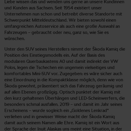
Liebe wissen das und wenden uns gerne an unsere Kundinnen
und Kunden aus Sachsen. Seit 1954 existiert unser
Unternehmen nun schon und betreibt diverse Standorte mit
Schwerpunkt Mitteldeutschland. Wir bieten sowohl einen
umfangreichen Autoservice als auch eine große Auswahl an
Fahrzeugen – gebraucht oder neu, ganz so, wie Sie es
wünschen.
Unter den SUV seines Herstellers nimmt der Škoda Kamiq die
Position des Einstiegsmodells ein. Auf der Basis des
modularen Querbaukastens A0 und damit indirekt der VW
Polos, legen die Tschechen ein ungemein vielseitiges und
komfortables Mini-SUV vor. Zugegeben: es wäre sicher auch
eine Einordnung in die Kompaktklasse möglich, denn wie von
Škoda gewohnt, präsentiert sich das Fahrzeug geräumig und
auf allen Ebenen großzügig. Optisch punktet der Kamiq mit
den kurz gehaltenen Überhängen und LED-Scheinwerfern, die
besonders schmal ausfallen. 2019 – und damit im Jahr seines
Erscheinens – wurde sogleich ein „Goldenes Lenkrad“
verliehen und in gewisser Weise macht der Škoda Kamiq
damit auch seinem Namen alle Ehre. Kamiq ist ein Wort aus
der Sprache der Inuit Alaskas uns meint eine Situation, in der