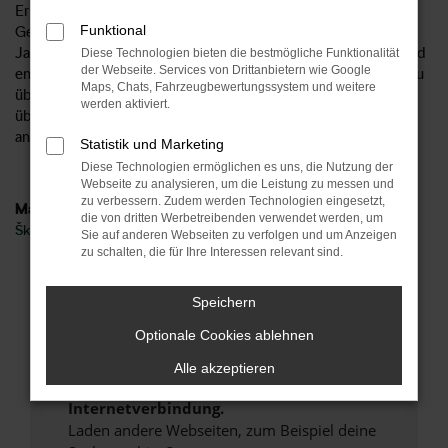
Ersparnis beträgt bis zu 40 Prozent, was sich wahrlich im
Funktional
Geldbeutel bemerkbar machen kann. Unsere Škoda Kamiq
Jahreswagen werden wie Gebrauchtfahrzeuge behandelt und
Diese Technologien bieten die bestmögliche Funktionalität
der Webseite. Services von Drittanbietern wie Google
entsprechend in einer unserer Kfz-Meisterwerkstätten genau
Maps, Chats, Fahrzeugbewertungssystem und weitere
überprüft. Unser Versprechen: wir lassen nur Fahrzeuge im
werden aktiviert.
überprüften Zustand auf die Straßen von Zwickau oder
anderswo.
Statistik und Marketing
Diese Technologien ermöglichen es uns, die Nutzung der
Webseite zu analysieren, um die Leistung zu messen und
zu verbessern. Zudem werden Technologien eingesetzt,
Marken
die von dritten Werbetreibenden verwendet werden, um
Škoda
Sie auf anderen Webseiten zu verfolgen und um Anzeigen
zu schalten, die für Ihre Interessen relevant sind.
Fehler: Network Error
Speichern
Beim Laden ist ein Fehler aufgetreten.
Optionale Cookies ablehnen
Hier sind ein paar Tipps, die dir helfen können:
Alle akzeptieren
Überprüfe deine Firewall und deine
Internetverbindung.
Laden andere Webseiten, zum Beispiel deine