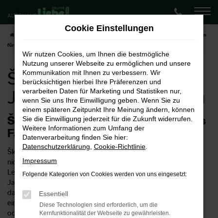
Zum
Hauptinhalt
Cookie Einstellungen
springen
Startseite
Zwickau
Škoda
Škoda Kamiq
Škoda Kamiq Jahreswagen
für Zwickau
Wir nutzen Cookies, um Ihnen die bestmögliche
Nutzung unserer Webseite zu ermöglichen und unsere
Škoda Kamiq
Kommunikation mit Ihnen zu verbessern. Wir
berücksichtigen hierbei Ihre Präferenzen und
Jahreswagen für Zwickau
verarbeiten Daten für Marketing und Statistiken nur,
wenn Sie uns Ihre Einwilligung geben. Wenn Sie zu
einem späteren Zeitpunkt Ihre Meinung ändern, können
Škoda Kamiq Jahreswagen – ideales
Sie die Einwilligung jederzeit für die Zukunft widerrufen.
Weitere Informationen zum Umfang der
Fahrzeug für Zwickau
Datenverarbeitung finden Sie hier:
Datenschutzerklärung
,
Cookie-Richtlinie
.
Škoda Kamiq Jahreswagen sind keine Neuwagen aber auch
Impressum
nicht so richtig Gebrauchtwagen. Formell trifft natürlich
Letzeres ins Schwarze, doch wurden die Škoda Kamiq
Folgende Kategorien von Cookies werden von uns eingesetzt:
Jahreswagen lediglich für maximal ein Jahr genutzt und sind
daher meist noch neuwertig. Preislich macht es allerdings
Essentiell
einen erheblichen Unterschied, ob Sie in einem Neuwagen
Diese Technologien sind erforderlich, um die
oder einem Jahreswagen in Zwickau unterwegs sind. Das
Kernfunktionalität der Webseite zu gewährleisten.