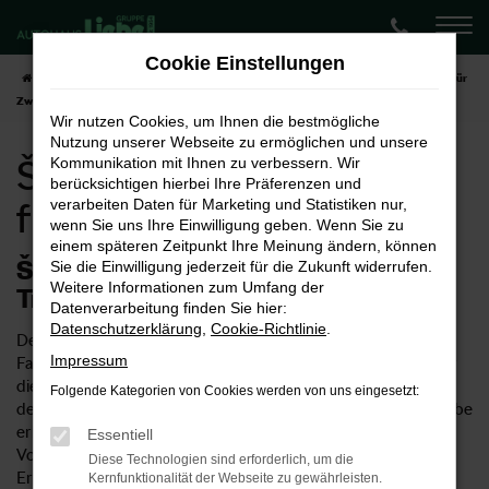
Zum
Hauptinhalt
Cookie Einstellungen
springen
Startseite
Zwickau
Škoda
Škoda Kamiq
Škoda Kamiq Neuwagen für
Zwickau
Wir nutzen Cookies, um Ihnen die bestmögliche
Nutzung unserer Webseite zu ermöglichen und unsere
Škoda Kamiq Neuwagen
Kommunikation mit Ihnen zu verbessern. Wir
berücksichtigen hierbei Ihre Präferenzen und
für Zwickau
verarbeiten Daten für Marketing und Statistiken nur,
wenn Sie uns Ihre Einwilligung geben. Wenn Sie zu
einem späteren Zeitpunkt Ihre Meinung ändern, können
Škoda Kamiq Neuwagen – Ihr
Sie die Einwilligung jederzeit für die Zukunft widerrufen.
Weitere Informationen zum Umfang der
Traumwagen für Zwickau
Datenverarbeitung finden Sie hier:
Datenschutzerklärung
,
Cookie-Richtlinie
.
Der Škoda Kamiq Neuwagen ist ein ungemein vielseitiges
Impressum
Fahrzeug. Einerseits eignet sich das Modell natürlich ideal für
die Innenstadt von Zwickau, ist allerdings auch für Fahrten in
Folgende Kategorien von Cookies werden von uns eingesetzt:
der Umgebung und die Autobahn geeignet. Im Autohaus Liebe
erhalten Sie Škoda Kamiq Neuwagen entsprechend Ihrer
Essentiell
Vorstellungen und profitieren von unserer umfangreichen
Diese Technologien sind erforderlich, um die
Erfahrung im Verkauf von Autos. Wussten Sie, dass unser
Kernfunktionalität der Webseite zu gewährleisten.