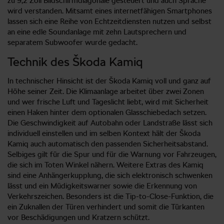
zu 9,2 Zoll Bildschirmdiagonale gesteuert und auch Sprache
wird verstanden. Mitsamt eines internetfähigen Smartphones
lassen sich eine Reihe von Echtzeitdiensten nutzen und selbst
an eine edle Soundanlage mit zehn Lautsprechern und
separatem Subwoofer wurde gedacht.
Technik des Škoda Kamiq
In technischer Hinsicht ist der Škoda Kamiq voll und ganz auf
Höhe seiner Zeit. Die Klimaanlage arbeitet über zwei Zonen
und wer frische Luft und Tageslicht liebt, wird mit Sicherheit
einen Haken hinter dem optionalen Glasschiebedach setzen.
Die Geschwindigkeit auf Autobahn oder Landstraße lässt sich
individuell einstellen und im selben Kontext hält der Škoda
Kamiq auch automatisch den passenden Sicherheitsabstand.
Selbiges gilt für die Spur und für die Warnung vor Fahrzeugen,
die sich im Toten Winkel nähern. Weitere Extras des Kamiq
sind eine Anhängerkupplung, die sich elektronisch schwenken
lässt und ein Müdigkeitswarner sowie die Erkennung von
Verkehrszeichen. Besonders ist die Tip-to-Close-Funktion, die
ein Zuknallen der Türen verhindert und somit die Türkanten
vor Beschädigungen und Kratzern schützt.