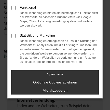
Unternehmen bereits seit 1954 existiert? Mittlerweile finden
Funktional
Sie uns an sechs Standorten im Zentrum Deutschlands und 2
Standorte in Norddeutschland und damit ideal aus Zwickau
Diese Technologien bieten die bestmögliche Funktionalität
der Webseite. Services von Drittanbietern wie Google
erreichbar. Gerne beraten wir Sie hinsichtlich all Ihrer
Maps, Chats, Fahrzeugbewertungssystem und weitere
Möglichkeit und sprechen mit Ihnen über die vielen Vorteile,
werden aktiviert.
die ein Škoda Kamiq Neuwagen bietet. Höchste Zeit, um uns
kennen zu lernen.
Statistik und Marketing
Diese Technologien ermöglichen es uns, die Nutzung der
Webseite zu analysieren, um die Leistung zu messen und
zu verbessern. Zudem werden Technologien eingesetzt,
Marken
die von dritten Werbetreibenden verwendet werden, um
Škoda
Sie auf anderen Webseiten zu verfolgen und um Anzeigen
zu schalten, die für Ihre Interessen relevant sind.
Fehler: Network Error
Speichern
Beim Laden ist ein Fehler aufgetreten.
Optionale Cookies ablehnen
Hier sind ein paar Tipps, die dir helfen können:
Alle akzeptieren
Überprüfe deine Firewall und deine
Internetverbindung.
Laden andere Webseiten, zum Beispiel deine