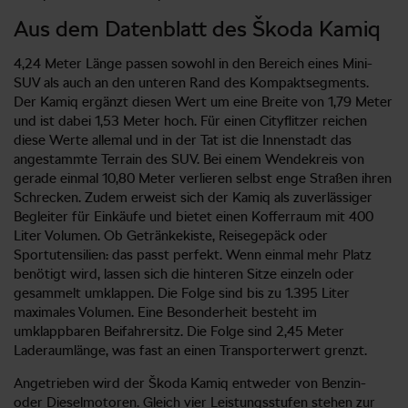
Aus dem Datenblatt des Škoda Kamiq
4,24 Meter Länge passen sowohl in den Bereich eines Mini-
SUV als auch an den unteren Rand des Kompaktsegments.
Der Kamiq ergänzt diesen Wert um eine Breite von 1,79 Meter
und ist dabei 1,53 Meter hoch. Für einen Cityflitzer reichen
diese Werte allemal und in der Tat ist die Innenstadt das
angestammte Terrain des SUV. Bei einem Wendekreis von
gerade einmal 10,80 Meter verlieren selbst enge Straßen ihren
Schrecken. Zudem erweist sich der Kamiq als zuverlässiger
Begleiter für Einkäufe und bietet einen Kofferraum mit 400
Liter Volumen. Ob Getränkekiste, Reisegepäck oder
Sportutensilien: das passt perfekt. Wenn einmal mehr Platz
benötigt wird, lassen sich die hinteren Sitze einzeln oder
gesammelt umklappen. Die Folge sind bis zu 1.395 Liter
maximales Volumen. Eine Besonderheit besteht im
umklappbaren Beifahrersitz. Die Folge sind 2,45 Meter
Laderaumlänge, was fast an einen Transporterwert grenzt.
Angetrieben wird der Škoda Kamiq entweder von Benzin-
oder Dieselmotoren. Gleich vier Leistungsstufen stehen zur