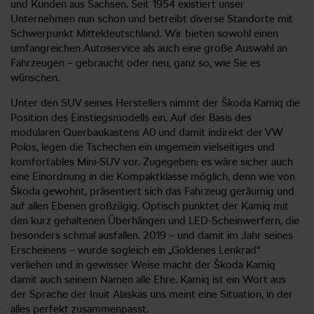
und Kunden aus Sachsen. Seit 1954 existiert unser
Unternehmen nun schon und betreibt diverse Standorte mit
Schwerpunkt Mitteldeutschland. Wir bieten sowohl einen
umfangreichen Autoservice als auch eine große Auswahl an
Fahrzeugen – gebraucht oder neu, ganz so, wie Sie es
wünschen.
Unter den SUV seines Herstellers nimmt der Škoda Kamiq die
Position des Einstiegsmodells ein. Auf der Basis des
modularen Querbaukastens A0 und damit indirekt der VW
Polos, legen die Tschechen ein ungemein vielseitiges und
komfortables Mini-SUV vor. Zugegeben: es wäre sicher auch
eine Einordnung in die Kompaktklasse möglich, denn wie von
Škoda gewohnt, präsentiert sich das Fahrzeug geräumig und
auf allen Ebenen großzügig. Optisch punktet der Kamiq mit
den kurz gehaltenen Überhängen und LED-Scheinwerfern, die
besonders schmal ausfallen. 2019 – und damit im Jahr seines
Erscheinens – wurde sogleich ein „Goldenes Lenkrad“
verliehen und in gewisser Weise macht der Škoda Kamiq
damit auch seinem Namen alle Ehre. Kamiq ist ein Wort aus
der Sprache der Inuit Alaskas uns meint eine Situation, in der
alles perfekt zusammenpasst.