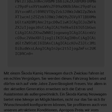
PWlzT3duJnNvcnRbMF1bb3JkZXJdPURFU0Mm
c29ydFsxXVtmaWVsZF09aXNUb3Amc29ydFsx
XVtvcmRlcl09REVTQyZzb3J0WzJdW2ZpZWxk
XT1wcmljZSZzb3J0WzJdW29yZGVyXT1BU0Mm
bGltaXQ9MjAmc2tpcD0wIiwKICAgICJoZWFk
ZXJzIjoge30sCiAgICAiYm9keSI6IG51bGws
CiAgICAiZXhwZWN0IjogewogICAgICAicmVz
cG9uc2VUeXBlIjogIiIKICAgIH0sCiAgICAi
dGltZW91dCI6IDAsCiAgICAicHJvZ3Jlc3Mi
OiBudWxsLAogICAgInJpc2t5IjogZmFsc2UK
ICB9Cn0=
Mit einem Škoda Kamiq Neuwagen durch Zwickau fahren ist
ein echtes Vergnügen. Sie werden dieses Fahrzeug lieben und
dürfen sich auf viele Jahre Zuverlässigkeit freuen. Vor allem in
der aktuellen Generation erweisen sich die Extras und
Assistenten als außergewöhnlich. Ein Škoda Kamiq Neuwagen
bietet eine Menge an Möglichkeiten, nicht nur das Sie sich Ihr
Wunschmodell konfigurieren können, Sie profitieren auch von
unseren attraktiven Konditionen. Apropos Preis: wir vom