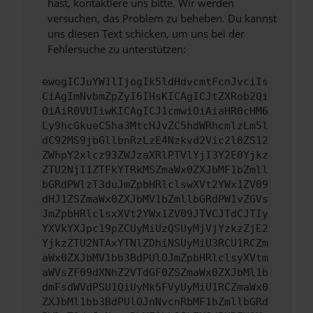
hast, kontaktiere uns bitte. Wir werden
versuchen, das Problem zu beheben. Du kannst
uns diesen Text schicken, um uns bei der
Fehlersuche zu unterstützen:
ewogICJuYW1lIjogIk5ldHdvcmtFcnJvciIs
CiAgImNvbmZpZyI6IHsKICAgICJtZXRob2Qi
OiAiR0VUIiwKICAgICJ1cmwiOiAiaHR0cHM6
Ly9hcGkueC5ha3MtcHJvZC5hdWRhcmlzLm5l
dC92MS9jbGllbnRzLzE4Nzkvd2Vic2l0ZS12
ZWhpY2xlcz93ZWJzaXRlPTVlYjI3Y2E0Yjkz
ZTU2NjI1ZTFkYTRkMSZmaWx0ZXJbMF1bZmll
bGRdPWlzT3duJmZpbHRlclswXVt2YWx1ZV09
dHJ1ZSZmaWx0ZXJbMV1bZmllbGRdPW1vZGVs
JmZpbHRlclsxXVt2YWx1ZV09JTVCJTdCJTIy
YXVkYXJpc19pZCUyMiUzQSUyMjVjYzkzZjE2
YjkzZTU2NTAxYTNlZDhiNSUyMiU3RCU1RCZm
aWx0ZXJbMV1bb3BdPUlOJmZpbHRlclsyXVtm
aWVsZF09dXNhZ2VTdGF0ZSZmaWx0ZXJbMl1b
dmFsdWVdPSU1QiUyMk5FVyUyMiU1RCZmaWx0
ZXJbMl1bb3BdPUlOJnNvcnRbMF1bZmllbGRd