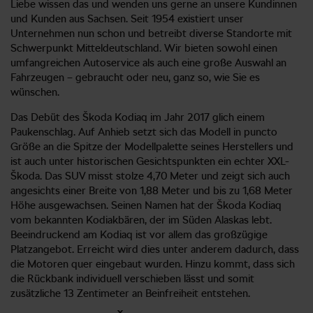
Liebe wissen das und wenden uns gerne an unsere Kundinnen
und Kunden aus Sachsen. Seit 1954 existiert unser
Unternehmen nun schon und betreibt diverse Standorte mit
Schwerpunkt Mitteldeutschland. Wir bieten sowohl einen
umfangreichen Autoservice als auch eine große Auswahl an
Fahrzeugen – gebraucht oder neu, ganz so, wie Sie es
wünschen.
Das Debüt des Škoda Kodiaq im Jahr 2017 glich einem
Paukenschlag. Auf Anhieb setzt sich das Modell in puncto
Größe an die Spitze der Modellpalette seines Herstellers und
ist auch unter historischen Gesichtspunkten ein echter XXL-
Škoda. Das SUV misst stolze 4,70 Meter und zeigt sich auch
angesichts einer Breite von 1,88 Meter und bis zu 1,68 Meter
Höhe ausgewachsen. Seinen Namen hat der Škoda Kodiaq
vom bekannten Kodiakbären, der im Süden Alaskas lebt.
Beeindruckend am Kodiaq ist vor allem das großzügige
Platzangebot. Erreicht wird dies unter anderem dadurch, dass
die Motoren quer eingebaut wurden. Hinzu kommt, dass sich
die Rückbank individuell verschieben lässt und somit
zusätzliche 13 Zentimeter an Beinfreiheit entstehen.