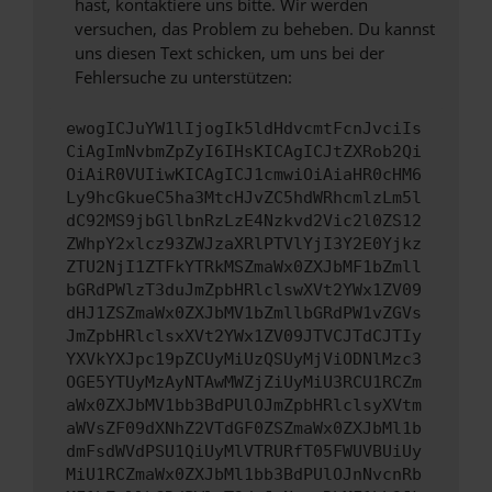
hast, kontaktiere uns bitte. Wir werden
versuchen, das Problem zu beheben. Du kannst
uns diesen Text schicken, um uns bei der
Fehlersuche zu unterstützen:
ewogICJuYW1lIjogIk5ldHdvcmtFcnJvciIs
CiAgImNvbmZpZyI6IHsKICAgICJtZXRob2Qi
OiAiR0VUIiwKICAgICJ1cmwiOiAiaHR0cHM6
Ly9hcGkueC5ha3MtcHJvZC5hdWRhcmlzLm5l
dC92MS9jbGllbnRzLzE4Nzkvd2Vic2l0ZS12
ZWhpY2xlcz93ZWJzaXRlPTVlYjI3Y2E0Yjkz
ZTU2NjI1ZTFkYTRkMSZmaWx0ZXJbMF1bZmll
bGRdPWlzT3duJmZpbHRlclswXVt2YWx1ZV09
dHJ1ZSZmaWx0ZXJbMV1bZmllbGRdPW1vZGVs
JmZpbHRlclsxXVt2YWx1ZV09JTVCJTdCJTIy
YXVkYXJpc19pZCUyMiUzQSUyMjViODNlMzc3
OGE5YTUyMzAyNTAwMWZjZiUyMiU3RCU1RCZm
aWx0ZXJbMV1bb3BdPUlOJmZpbHRlclsyXVtm
aWVsZF09dXNhZ2VTdGF0ZSZmaWx0ZXJbMl1b
dmFsdWVdPSU1QiUyMlVTRURfT05FWUVBUiUy
MiU1RCZmaWx0ZXJbMl1bb3BdPUlOJnNvcnRb