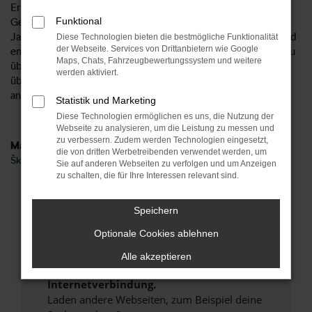
Ersparnis beträgt bis zu 40 Prozent, was sich wahrlich im
Funktional
Geldbeutel bemerkbar machen kann. Unsere Škoda Kodiaq
Jahreswagen werden wie Gebrauchtfahrzeuge behandelt und
Diese Technologien bieten die bestmögliche Funktionalität
der Webseite. Services von Drittanbietern wie Google
entsprechend in einer unserer Kfz-Meisterwerkstätten genau
Maps, Chats, Fahrzeugbewertungssystem und weitere
überprüft. Unser Versprechen: wir lassen nur Fahrzeuge im
werden aktiviert.
überprüften Zustand auf die Straßen von Zwickau oder
anderswo.
Statistik und Marketing
Diese Technologien ermöglichen es uns, die Nutzung der
Webseite zu analysieren, um die Leistung zu messen und
zu verbessern. Zudem werden Technologien eingesetzt,
Marken
die von dritten Werbetreibenden verwendet werden, um
Škoda
Sie auf anderen Webseiten zu verfolgen und um Anzeigen
zu schalten, die für Ihre Interessen relevant sind.
Fehler: Network Error
Speichern
Beim Laden ist ein Fehler aufgetreten.
Optionale Cookies ablehnen
Hier sind ein paar Tipps, die dir helfen können:
Alle akzeptieren
Überprüfe deine Firewall und deine
Internetverbindung.
Laden andere Webseiten, zum Beispiel deine