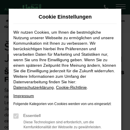
Zum
Hauptinhalt
Cookie Einstellungen
springen
Startseite
Zwickau
Škoda
Škoda Kodiaq
Škoda Kodiaq Jahreswagen
für Zwickau
Wir nutzen Cookies, um Ihnen die bestmögliche
Nutzung unserer Webseite zu ermöglichen und unsere
Škoda Kodiaq
Kommunikation mit Ihnen zu verbessern. Wir
berücksichtigen hierbei Ihre Präferenzen und
Jahreswagen für Zwickau
verarbeiten Daten für Marketing und Statistiken nur,
wenn Sie uns Ihre Einwilligung geben. Wenn Sie zu
einem späteren Zeitpunkt Ihre Meinung ändern, können
Škoda Kodiaq Jahreswagen – ideales
Sie die Einwilligung jederzeit für die Zukunft widerrufen.
Weitere Informationen zum Umfang der
Fahrzeug für Zwickau
Datenverarbeitung finden Sie hier:
Datenschutzerklärung
,
Cookie-Richtlinie
.
Škoda Kodiaq Jahreswagen sind keine Neuwagen aber auch
Impressum
nicht so richtig Gebrauchtwagen. Formell trifft natürlich
Letzeres ins Schwarze, doch wurden die Škoda Kodiaq
Folgende Kategorien von Cookies werden von uns eingesetzt:
Jahreswagen lediglich für maximal ein Jahr genutzt und sind
daher meist noch neuwertig. Preislich macht es allerdings
Essentiell
einen erheblichen Unterschied, ob Sie in einem Neuwagen
Diese Technologien sind erforderlich, um die
oder einem Jahreswagen in Zwickau unterwegs sind. Das
Kernfunktionalität der Webseite zu gewährleisten.