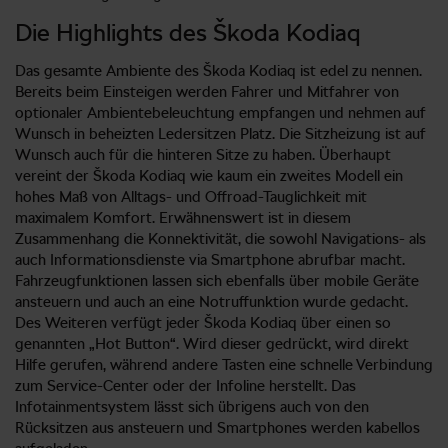
Die Highlights des Škoda Kodiaq
Das gesamte Ambiente des Škoda Kodiaq ist edel zu nennen.
Bereits beim Einsteigen werden Fahrer und Mitfahrer von
optionaler Ambientebeleuchtung empfangen und nehmen auf
Wunsch in beheizten Ledersitzen Platz. Die Sitzheizung ist auf
Wunsch auch für die hinteren Sitze zu haben. Überhaupt
vereint der Škoda Kodiaq wie kaum ein zweites Modell ein
hohes Maß von Alltags- und Offroad-Tauglichkeit mit
maximalem Komfort. Erwähnenswert ist in diesem
Zusammenhang die Konnektivität, die sowohl Navigations- als
auch Informationsdienste via Smartphone abrufbar macht.
Fahrzeugfunktionen lassen sich ebenfalls über mobile Geräte
ansteuern und auch an eine Notruffunktion wurde gedacht.
Des Weiteren verfügt jeder Škoda Kodiaq über einen so
genannten „Hot Button“. Wird dieser gedrückt, wird direkt
Hilfe gerufen, während andere Tasten eine schnelle Verbindung
zum Service-Center oder der Infoline herstellt. Das
Infotainmentsystem lässt sich übrigens auch von den
Rücksitzen aus ansteuern und Smartphones werden kabellos