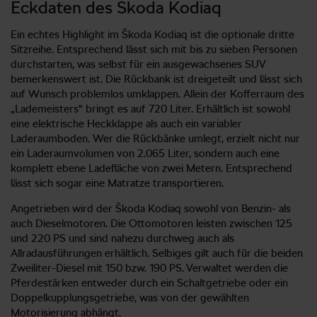
Eckdaten des Škoda Kodiaq
Ein echtes Highlight im Škoda Kodiaq ist die optionale dritte
Sitzreihe. Entsprechend lässt sich mit bis zu sieben Personen
durchstarten, was selbst für ein ausgewachsenes SUV
bemerkenswert ist. Die Rückbank ist dreigeteilt und lässt sich
auf Wunsch problemlos umklappen. Allein der Kofferraum des
„Lademeisters“ bringt es auf 720 Liter. Erhältlich ist sowohl
eine elektrische Heckklappe als auch ein variabler
Laderaumboden. Wer die Rückbänke umlegt, erzielt nicht nur
ein Laderaumvolumen von 2.065 Liter, sondern auch eine
komplett ebene Ladefläche von zwei Metern. Entsprechend
lässt sich sogar eine Matratze transportieren.
Angetrieben wird der Škoda Kodiaq sowohl von Benzin- als
auch Dieselmotoren. Die Ottomotoren leisten zwischen 125
und 220 PS und sind nahezu durchweg auch als
Allradausführungen erhältlich. Selbiges gilt auch für die beiden
Zweiliter-Diesel mit 150 bzw. 190 PS. Verwaltet werden die
Pferdestärken entweder durch ein Schaltgetriebe oder ein
Doppelkupplungsgetriebe, was von der gewählten
Motorisierung abhängt.