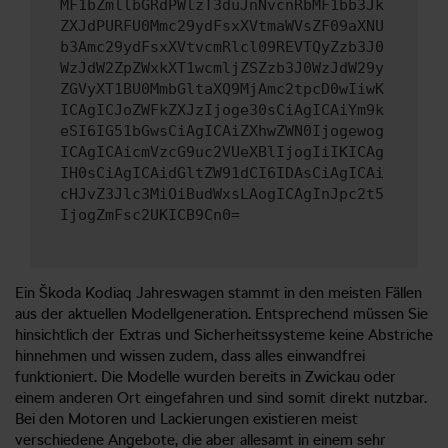
MF1bZmllbGRdPWlzT3duJnNvcnRbMF1bb3Jk
ZXJdPURFU0Mmc29ydFsxXVtmaWVsZF09aXNU
b3Amc29ydFsxXVtvcmRlcl09REVTQyZzb3J0
WzJdW2ZpZWxkXT1wcmljZSZzb3J0WzJdW29y
ZGVyXT1BU0MmbGltaXQ9MjAmc2tpcD0wIiwK
ICAgICJoZWFkZXJzIjoge30sCiAgICAiYm9k
eSI6IG51bGwsCiAgICAiZXhwZWN0Ijogewog
ICAgICAicmVzcG9uc2VUeXBlIjogIiIKICAg
IH0sCiAgICAidGltZW91dCI6IDAsCiAgICAi
cHJvZ3Jlc3MiOiBudWxsLAogICAgInJpc2t5
IjogZmFsc2UKICB9Cn0=
Ein Škoda Kodiaq Jahreswagen stammt in den meisten Fällen
aus der aktuellen Modellgeneration. Entsprechend müssen Sie
hinsichtlich der Extras und Sicherheitssysteme keine Abstriche
hinnehmen und wissen zudem, dass alles einwandfrei
funktioniert. Die Modelle wurden bereits in Zwickau oder
einem anderen Ort eingefahren und sind somit direkt nutzbar.
Bei den Motoren und Lackierungen existieren meist
verschiedene Angebote, die aber allesamt in einem sehr