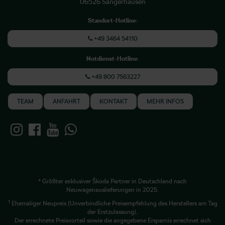
06526 Sangerhausen
Standort-Hotline
:
+49 3464 54110
Notdienst-Hotline
:
+49 800 7563227
TEAM
ANFAHRT
KONTAKT
MEHR INFOS
* Größter exklusiver Škoda Partner in Deutschland nach
Neuwagenauslieferungen in 2025.
1
Ehemaliger Neupreis (Unverbindliche Preisempfehlung des Herstellers am Tag
der Erstzulassung).
Der errechnete Preisvorteil sowie die angegebene Ersparnis errechnet sich