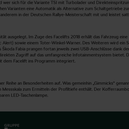
 wer sich für die Variante TSI mit Turbolader und Direkteinspritzu
en Varianten eine Automatik als Alternative zum Schaltgetriebe zu
 anderem in der Deutschen Rallye-Meisterschaft mit und leistet sat
nität ausgelegt. Im Zuge des Facelifts 2018 erhält das Fahrzeug ein
c Alert) sowie einem Toter-Winkel-Warner. Des Weiteren wird ein S
des Škoda Fabia prangen fortan jeweils zwei USB-Anschlüsse dank d
irekten Zugriff auf das umfangreiche Infotainmentsystem bietet. D
t dem Facelift ins Programm integriert.
ner Reihe an Besonderheiten auf. Was gemeinhin „Gimmicks“ genannt w
n Messskala zum Ermitteln der Profiltiefe enthält. Der Kofferraum
mbaren LED-Taschenlampe.