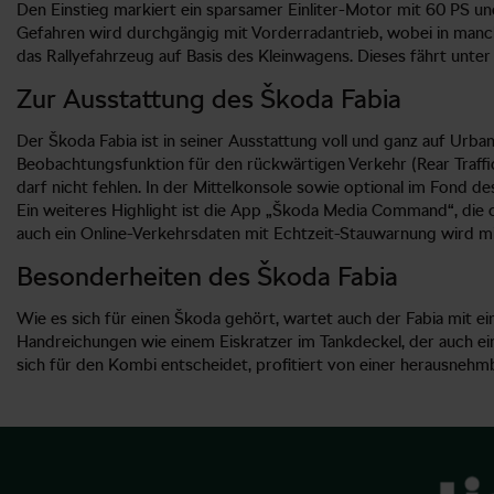
Den Einstieg markiert ein sparsamer Einliter-Motor mit 60 PS und
Gefahren wird durchgängig mit Vorderradantrieb, wobei in manch
das Rallyefahrzeug auf Basis des Kleinwagens. Dieses fährt unter
Zur Ausstattung des Škoda Fabia
Der Škoda Fabia ist in seiner Ausstattung voll und ganz auf Urba
Beobachtungsfunktion für den rückwärtigen Verkehr (Rear Traffi
darf nicht fehlen. In der Mittelkonsole sowie optional im Fond 
Ein weiteres Highlight ist die App „Škoda Media Command“, die d
auch ein Online-Verkehrsdaten mit Echtzeit-Stauwarnung wird mi
Besonderheiten des Škoda Fabia
Wie es sich für einen Škoda gehört, wartet auch der Fabia mit ei
Handreichungen wie einem Eiskratzer im Tankdeckel, der auch ei
sich für den Kombi entscheidet, profitiert von einer herausneh