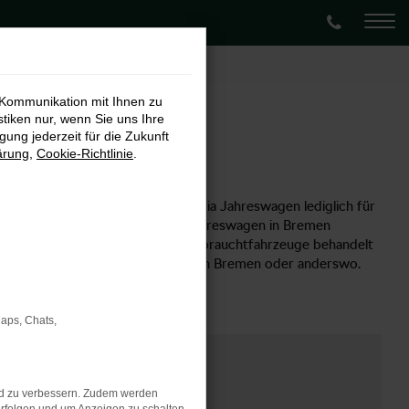
 Kommunikation mit Ihnen zu
stiken nur, wenn Sie uns Ihre
ung jederzeit für die Zukunft
ärung
,
Cookie-Richtlinie
.
warze, doch wurden die Škoda Fabia Jahreswagen lediglich für
ie in einem Neuwagen oder einem Jahreswagen in Bremen
 Fabia Jahreswagen werden wie Gebrauchtfahrzeuge behandelt
prüften Zustand auf die Straßen von Bremen oder anderswo.
Maps, Chats,
nd zu verbessern. Zudem werden