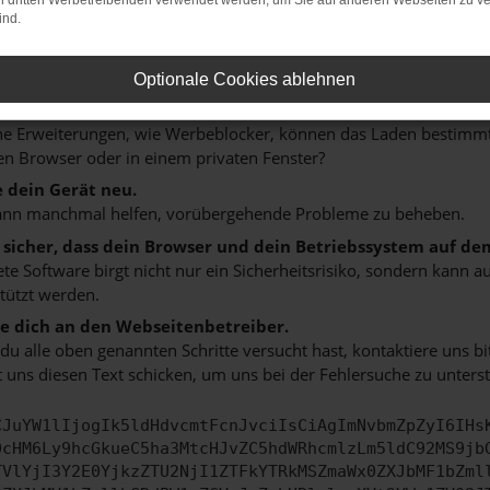
on dritten Werbetreibenden verwendet werden, um Sie auf anderen Webseiten zu ve
 ein paar Tipps, die dir helfen können:
ind.
rüfe deine Firewall und deine Internetverbindung.
 andere Webseiten, zum Beispiel deine Suchmaschine?
Optionale Cookies ablehnen
 deine Browsererweiterungen.
 Erweiterungen, wie Werbeblocker, können das Laden bestimmter 
n Browser oder in einem privaten Fenster?
e dein Gerät neu.
ann manchmal helfen, vorübergehende Probleme zu beheben.
e sicher, dass dein Browser und dein Betriebssystem auf de
ete Software birgt nicht nur ein Sicherheitsrisiko, sondern kann
tützt werden.
 dich an den Webseitenbetreiber.
u alle oben genannten Schritte versucht hast, kontaktiere uns 
 uns diesen Text schicken, um uns bei der Fehlersuche zu unterst
CJuYW1lIjogIk5ldHdvcmtFcnJvciIsCiAgImNvbmZpZyI6IHs
0cHM6Ly9hcGkueC5ha3MtcHJvZC5hdWRhcmlzLm5ldC92MS9jb
TVlYjI3Y2E0YjkzZTU2NjI1ZTFkYTRkMSZmaWx0ZXJbMF1bZml