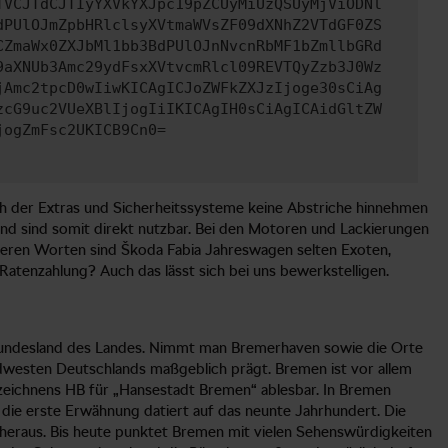
TVCJTdCJTIyYXVkYXJpc19pZCUyMiUzQSUyMjViODNl
dPUlOJmZpbHRlclsyXVtmaWVsZF09dXNhZ2VTdGF0ZS
CZmaWx0ZXJbMl1bb3BdPUlOJnNvcnRbMF1bZmllbGRd
9aXNUb3Amc29ydFsxXVtvcmRlcl09REVTQyZzb3J0Wz
jAmc2tpcD0wIiwKICAgICJoZWFkZXJzIjoge30sCiAg
zcG9uc2VUeXBlIjogIiIKICAgIH0sCiAgICAidGltZW
jogZmFsc2UKICB9Cn0=
ch der Extras und Sicherheitssysteme keine Abstriche hinnehmen
und sind somit direkt nutzbar. Bei den Motoren und Lackierungen
nderen Worten sind Škoda Fabia Jahreswagen selten Exoten,
Ratenzahlung? Auch das lässt sich bei uns bewerkstelligen.
 Bundesland des Landes. Nimmt man Bremerhaven sowie die Orte
rdwesten Deutschlands maßgeblich prägt. Bremen ist vor allem
nnzeichnens HB für „Hansestadt Bremen“ ablesbar. In Bremen
die erste Erwähnung datiert auf das neunte Jahrhundert. Die
e heraus. Bis heute punktet Bremen mit vielen Sehenswürdigkeiten