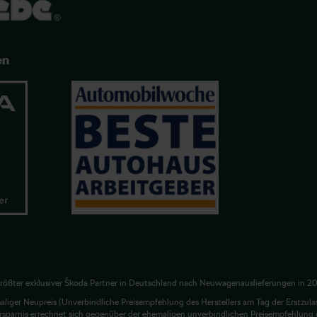
en
rößter exklusiver Škoda Partner in Deutschland nach Neuwagenauslieferungen in 2
liger Neupreis (Unverbindliche Preisempfehlung des Herstellers am Tag der Erstzula
rsparnis errechnet sich gegenüber der ehemaligen unverbindlichen Preisempfehlung d