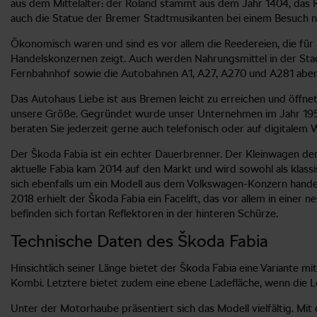
aus dem Mittelalter: der Roland stammt aus dem Jahr 1404, das R
auch die Statue der Bremer Stadtmusikanten bei einem Besuch ni
Ökonomisch waren und sind es vor allem die Reedereien, die fü
Handelskonzernen zeigt. Auch werden Nahrungsmittel in der Stad
Fernbahnhof sowie die Autobahnen A1, A27, A270 und A281 aber a
Das Autohaus Liebe ist aus Bremen leicht zu erreichen und öffne
unsere Größe. Gegründet wurde unser Unternehmen im Jahr 1954 
beraten Sie jederzeit gerne auch telefonisch oder auf digitalem
Der Škoda Fabia ist ein echter Dauerbrenner. Der Kleinwagen der
aktuelle Fabia kam 2014 auf den Markt und wird sowohl als klas
sich ebenfalls um ein Modell aus dem Volkswagen-Konzern handel
2018 erhielt der Škoda Fabia ein Facelift, das vor allem in ein
befinden sich fortan Reflektoren in der hinteren Schürze.
Technische Daten des Škoda Fabia
Hinsichtlich seiner Länge bietet der Škoda Fabia eine Variante m
Kombi. Letztere bietet zudem eine ebene Ladefläche, wenn die
Unter der Motorhaube präsentiert sich das Modell vielfältig. Mi