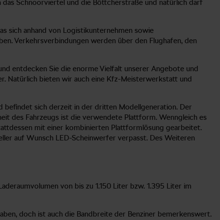
 das Schnoorviertel und die Böttcherstraße und natürlich darf
was sich anhand von Logistikunternehmen sowie
ieben. Verkehrsverbindungen werden über den Flughafen, den
 und entdecken Sie die enorme Vielfalt unserer Angebote und
 Natürlich bieten wir auch eine Kfz-Meisterwerkstatt und
befindet sich derzeit in der dritten Modellgeneration. Der
heit des Fahrzeugs ist die verwendete Plattform. Wenngleich es
ttdessen mit einer kombinierten Plattformlösung gearbeitet.
pseller auf Wunsch LED-Scheinwerfer verpasst. Des Weiteren
Laderaumvolumen von bis zu 1.150 Liter bzw. 1.395 Liter im
 haben, doch ist auch die Bandbreite der Benziner bemerkenswert.