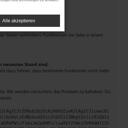
rfolgen und um Anzeigen zu schalten,
Alle akzeptieren
Seiten verhindern. Funktioniert die Seite in einem
m neuesten Stand sind.
 auch dazu führen, dass bestimmte Funktionen nicht mehr
bitte. Wir werden versuchen, das Problem zu beheben. Du
ützen:
KICAgICJtZXRob2QiOiAiR0VUIiwKICAgICJ1cmwiOi
GllbnRzLzE4Nzkvd2Vic2l0ZS12ZWhpY2xlcz93ZWJz
lbGRdPWlzT3duJmZpbHRlclswXVt2YWx1ZV09dHJ1ZS