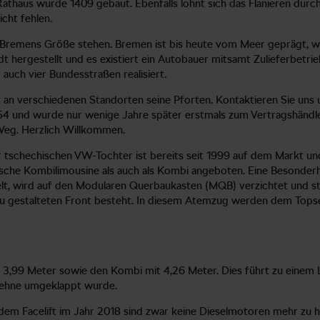
athaus wurde 1409 gebaut. Ebenfalls lohnt sich das Flanieren durch
cht fehlen.
r Bremens Größe stehen. Bremen ist bis heute vom Meer geprägt, 
t hergestellt und es existiert ein Autobauer mitsamt Zulieferbetr
uch vier Bundesstraßen realisiert.
t an verschiedenen Standorten seine Pforten. Kontaktieren Sie uns
und wurde nur wenige Jahre später erstmals zum Vertragshändler.
 Weg. Herzlich Willkommen.
 tschechischen VW-Tochter ist bereits seit 1999 auf dem Markt und 
sische Kombilimousine als auch als Kombi angeboten. Eine Besonder
t, wird auf den Modularen Querbaukasten (MQB) verzichtet und sta
er neu gestalteten Front besteht. In diesem Atemzug werden dem To
it 3,99 Meter sowie den Kombi mit 4,26 Meter. Dies führt zu einem 
 Lehne umgeklappt wurde.
t dem Facelift im Jahr 2018 sind zwar keine Dieselmotoren mehr zu