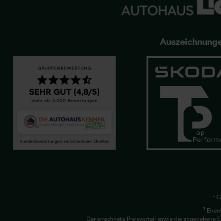
Auszeichnung
* G
1
Ehema
Der errechnete Preisvorteil sowie die angegebene E