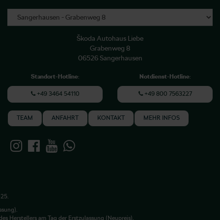
Škoda Autohaus Liebe
Grabenweg 8
06526 Sangerhausen
Standort-Hotline
:
Notdienst-Hotline
:
+49 3464 54110
+49 800 7563227
TEAM
ANFAHRT
KONTAKT
MEHR INFOS
025.
ssung).
es Herstellers am Tag der Erstzulassung (Neupreis).