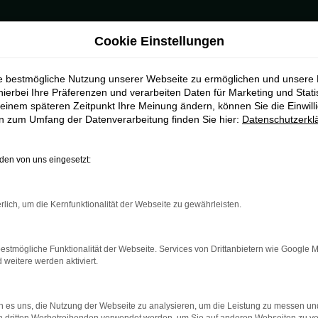
Cookie Einstellungen
emen
ie bestmögliche Nutzung unserer Webseite zu ermöglichen und unsere
für Bremen
hierbei Ihre Präferenzen und verarbeiten Daten für Marketing und Stati
einem späteren Zeitpunkt Ihre Meinung ändern, können Sie die Einwillig
en zum Umfang der Datenverarbeitung finden Sie hier:
Datenschutzerkl
hrzeug für Bremen
richtig Gebrauchtwagen. Formell trifft natürlich Letzeres ins Sch
en von uns eingesetzt:
Preislich macht es allerdings einen erheblichen Unterschied, ob S
sich wahrlich im Geldbeutel bemerkbar machen kann. Unsere Škoda
u überprüft. Unser Versprechen: wir lassen nur Fahrzeuge im über
rlich, um die Kernfunktionalität der Webseite zu gewährleisten.
estmögliche Funktionalität der Webseite. Services von Drittanbietern wie Google 
eitere werden aktiviert.
r: Network Error
 es uns, die Nutzung der Webseite zu analysieren, um die Leistung zu messen u
n ist ein Fehler aufgetreten.