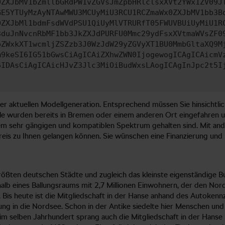
0ZXJbMV1bZmllbGRdPW1vZGVsJmZpbHRlclsxXVt2YWx1ZV09J
GE5YTUyMzAyNTAwMWU3MCUyMiU3RCU1RCZmaWx0ZXJbMV1bb3B
0ZXJbMl1bdmFsdWVdPSU1QiUyMlVTRURfT05FWUVBUiUyMiU1R
3duJnNvcnRbMF1bb3JkZXJdPURFU0Mmc29ydFsxXVtmaWVsZF0
pZWxkXT1wcmljZSZzb3J0WzJdW29yZGVyXT1BU0MmbGltaXQ9M
m9keSI6IG51bGwsCiAgICAiZXhwZWN0IjogewogICAgICAicmV
6IDAsCiAgICAicHJvZ3Jlc3MiOiBudWxsLAogICAgInJpc2t5I
er aktuellen Modellgeneration. Entsprechend müssen Sie hinsichtli
elle wurden bereits in Bremen oder einem anderen Ort eingefahren 
inem sehr gängigen und kompatiblen Spektrum gehalten sind. Mit a
reis zu Ihnen gelangen können. Sie wünschen eine Finanzierung und 
rößten deutschen Städte und zugleich das kleinste eigenständige
rhalb eines Ballungsraums mit 2,7 Millionen Einwohnern, der den No
. Bis heute ist die Mitgliedschaft in der Hanse anhand des Autoke
g in die Nordsee. Schon in der Antike siedelte hier Menschen und 
d im selben Jahrhundert sprang auch die Mitgliedschaft in der Hans