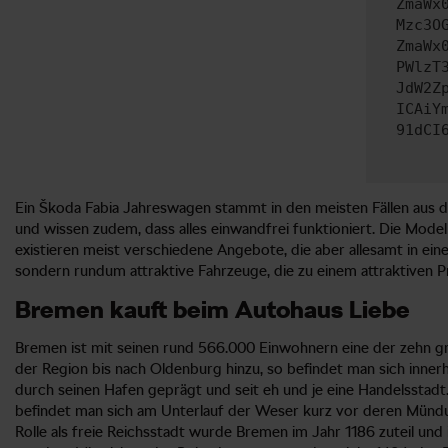
ZmaWx
Mzc3O
ZmaWx
PWlzT
JdW2Z
ICAiY
91dCI
Ein Škoda Fabia Jahreswagen stammt in den meisten Fällen aus d
und wissen zudem, dass alles einwandfrei funktioniert. Die Mod
existieren meist verschiedene Angebote, die aber allesamt in e
sondern rundum attraktive Fahrzeuge, die zu einem attraktiven P
Bremen kauft beim Autohaus Liebe
Bremen ist mit seinen rund 566.000 Einwohnern eine der zehn g
der Region bis nach Oldenburg hinzu, so befindet man sich inne
durch seinen Hafen geprägt und seit eh und je eine Handelsstadt
befindet man sich am Unterlauf der Weser kurz vor deren Mündun
Rolle als freie Reichsstadt wurde Bremen im Jahr 1186 zuteil un