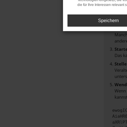
Technologien eingesetzt, die v
Hier sind
die für Ihre Interessen relevant s
Überp
Laden
Speichern
Prüfe
Manche
andere
Start
Das k
Stell
Veralt
unters
Wende
Wenn d
kannst
ewogI
AiaHR
aXRlP