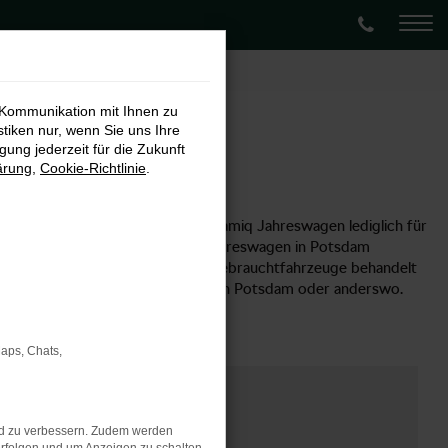
 Kommunikation mit Ihnen zu
stiken nur, wenn Sie uns Ihre
ung jederzeit für die Zukunft
ärung
,
Cookie-Richtlinie
.
chwarze, doch wurden die Škoda Kamiq Jahreswagen lediglich für
ie in einem Neuwagen oder einem Jahreswagen in Potsdam
a Kamiq Jahreswagen werden wie Gebrauchtfahrzeuge behandelt
prüften Zustand auf die Straßen von Potsdam oder anderswo.
Maps, Chats,
nd zu verbessern. Zudem werden