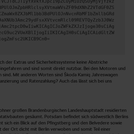
TVCJTdCJTIyYXVkYXJpc19pZCUyMiUzQSUyMjVjYzkz
dPUlOJmZpbHRlclsyXVtmaWVsZF09dXNhZ2VTdGF0ZS
CZmaWx0ZXJbMl1bb3BdPUlOJnNvcnRbMF1bZmllbGRd
9aXNUb3Amc29ydFsxXVtvcmRlcl09REVTQyZzb3J0Wz
jAmc2tpcD0wIiwKICAgICJoZWFkZXJzIjoge30sCiAg
zcG9uc2VUeXBlIjogIiIKICAgIH0sCiAgICAidGltZW
jogZmFsc2UKICB9Cn0=
ch der Extras und Sicherheitssysteme keine Abstriche
ingefahren und sind somit direkt nutzbar. Bei den Motoren und
en sind. Mit anderen Worten sind Škoda Kamiq Jahreswagen
nanzierung und Ratenzahlung? Auch das lässt sich bei uns
inwohner großen Brandenburgischen Landeshauptstadt residierten
tativbauten gesäumt. Potsdam befindet sich südwestlich Berlins
nt sich ein Blick auf den Pfingstberg und den Belvedere sowie
 der Ort dicht mit Berlin verwoben und somit Teil einer