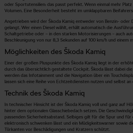
oder Sportutensilien: das passt perfekt. Wenn einmal mehr Platz 
Volumen. Eine Besonderheit besteht im umklappbaren Beifahrersi
Angetrieben wird der Škoda Kamiq entweder von Benzin- oder Die
gelangt. Wer einen Diesel wählt, erhält automatisch die Ausführun
Schaltgetriebe oder – in den starken Motorisierungen – auch aut
Beschleunigung von nur 8,3 Sekunden auf 100 km/h und einem mög
Möglichkeiten des Škoda Kamiq
Einer der großen Pluspunkte des Škoda Kamiq liegt in der erhöht
durch das übersichtlich gestaltete Cockpit. Škoda lässt dabei die
werden das Infotainment und die Navigation über ein Touchdispl
lassen sich eine Reihe von Echtzeitdiensten nutzen und selbst
Technik des Škoda Kamiq
In technischer Hinsicht ist der Škoda Kamiq voll und ganz auf Höh
hinter dem optionalen Glasschiebedach setzen. Die Geschwindigke
passenden Sicherheitsabstand. Selbiges gilt für die Spur und fü
elektronisch schwenken lässt und ein Müdigkeitswarner sowie die
Türkanten vor Beschädigungen und Kratzern schützt.