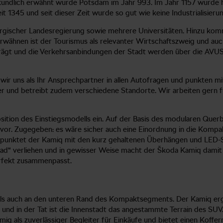
kundlich erwähnt wurde Potsdam im Jahr 993. Im Jahr 1157 wurde h
eit 1345 und seit dieser Zeit wurde so gut wie keine Industrialisier
urgischer Landesregierung sowie mehrere Universitäten. Hinzu kom
wähnen ist der Tourismus als relevanter Wirtschaftszweig und auch d
rägt und die Verkehrsanbindungen der Stadt werden über die AVUS
ir uns als Ihr Ansprechpartner in allen Autofragen und punkten mi
dler und betreibt zudem verschiedene Standorte. Wir arbeiten gern f
ition des Einstiegsmodells ein. Auf der Basis des modularen Querb
vor. Zugegeben: es wäre sicher auch eine Einordnung in die Kompa
 punktet der Kamiq mit den kurz gehaltenen Überhängen und LED-Sc
rad“ verliehen und in gewisser Weise macht der Škoda Kamiq damit 
perfekt zusammenpasst.
als auch an den unteren Rand des Kompaktsegments. Der Kamiq ergä
al und in der Tat ist die Innenstadt das angestammte Terrain des S
iq als zuverlässiger Begleiter für Einkäufe und bietet einen Koff