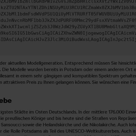
0ZXJbMV1bZmllbGRdPW1vZGVsJmZpbHRlclsxXVt2YWx1ZV09J
jkzZTU2NTAxYTNlZDhiNSUyMiU3RCU1RCZmaWx0ZXJbMV1bb3B
0ZXJbMl1bdmFsdWVdPSU1QiUyMlVTRURfT05FWUVBUiUyMiU1R
3duJnNvcnRbMF1bb3JkZXJdPURFU0Mmc29ydFsxXVtmaWVsZF0
pZWxkXT1wcmljZSZzb3J0WzJdW29yZGVyXT1BU0MmbGltaXQ9M
m9keSI6IG51bGwsCiAgICAiZXhwZWN0IjogewogICAgICAicmV
6IDAsCiAgICAicHJvZ3Jlc3MiOiBudWxsLAogICAgInJpc2t5I
er aktuellen Modellgeneration. Entsprechend müssen Sie hinsichtli
t. Die Modelle wurden bereits in Potsdam oder einem anderen Ort e
 allesamt in einem sehr gängigen und kompatiblen Spektrum gehalt
m attraktiven Preis zu Ihnen gelangen können. Sie wünschen eine Fi
iebe
chtigsten Städte im Osten Deutschlands. In der mittlere 176.000 E
ie preußischen Könige und bis heute sind die Straßen von Repräsen
Sansoucci sowie die Heilandskirche und die Nikolaikirche. Auch loh
r die Rolle Potsdams als Teil des UNESCO-Weltkulturerbes. Auch ist