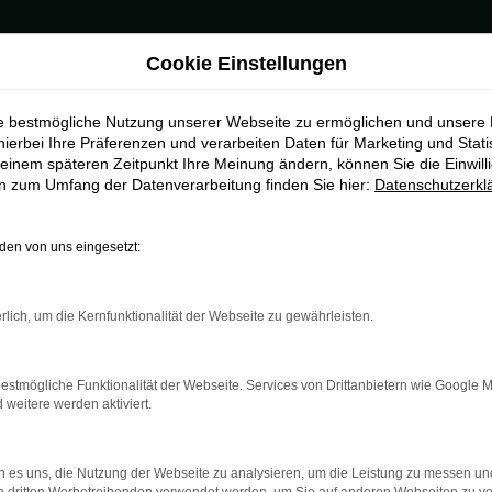
Cookie Einstellungen
Potsdam
ie bestmögliche Nutzung unserer Webseite zu ermöglichen und unsere
für Potsdam
hierbei Ihre Präferenzen und verarbeiten Daten für Marketing und Stati
einem späteren Zeitpunkt Ihre Meinung ändern, können Sie die Einwillig
en zum Umfang der Datenverarbeitung finden Sie hier:
Datenschutzerkl
ahrzeug für Potsdam
 richtig Gebrauchtwagen. Formell trifft natürlich Letzeres ins S
en von uns eingesetzt:
Preislich macht es allerdings einen erheblichen Unterschied, ob S
 sich wahrlich im Geldbeutel bemerkbar machen kann. Unsere Škod
u überprüft. Unser Versprechen: wir lassen nur Fahrzeuge im über
rlich, um die Kernfunktionalität der Webseite zu gewährleisten.
estmögliche Funktionalität der Webseite. Services von Drittanbietern wie Google 
eitere werden aktiviert.
r: Network Error
 es uns, die Nutzung der Webseite zu analysieren, um die Leistung zu messen u
n ist ein Fehler aufgetreten.