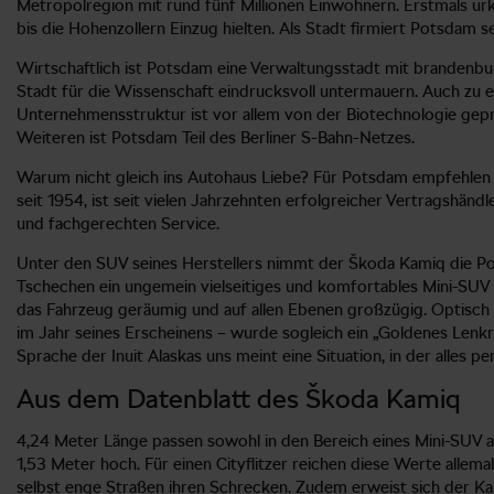
Metropolregion mit rund fünf Millionen Einwohnern. Erstmals ur
bis die Hohenzollern Einzug hielten. Als Stadt firmiert Potsdam s
Wirtschaftlich ist Potsdam eine Verwaltungsstadt mit brandenb
Stadt für die Wissenschaft eindrucksvoll untermauern. Auch zu er
Unternehmensstruktur ist vor allem von der Biotechnologie gep
Weiteren ist Potsdam Teil des Berliner S-Bahn-Netzes.
Warum nicht gleich ins Autohaus Liebe? Für Potsdam empfehlen w
seit 1954, ist seit vielen Jahrzehnten erfolgreicher Vertragshän
und fachgerechten Service.
Unter den SUV seines Herstellers nimmt der Škoda Kamiq die Pos
Tschechen ein ungemein vielseitiges und komfortables Mini-SUV 
das Fahrzeug geräumig und auf allen Ebenen großzügig. Optisch
im Jahr seines Erscheinens – wurde sogleich ein „Goldenes Lenk
Sprache der Inuit Alaskas uns meint eine Situation, in der alles 
Aus dem Datenblatt des Škoda Kamiq
4,24 Meter Länge passen sowohl in den Bereich eines Mini-SUV 
1,53 Meter hoch. Für einen Cityflitzer reichen diese Werte allem
selbst enge Straßen ihren Schrecken. Zudem erweist sich der Kam