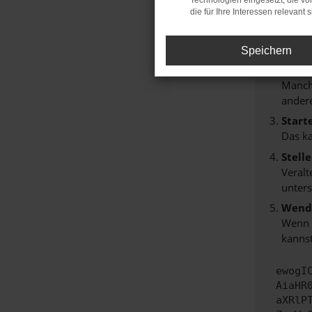
Technologien eingesetzt, die v
Hier sind
die für Ihre Interessen relevant s
Überp
Laden
Speichern
Prüfe
Manche
andere
Start
Das k
Stell
Veralt
unters
Wende
Wenn d
kannst
ewogI
AiaHR
aXRlP