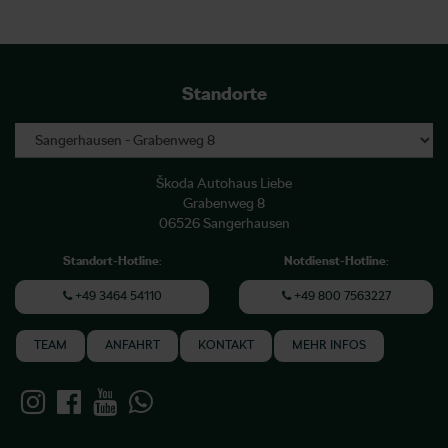
Standorte
Škoda Autohaus Liebe
Grabenweg 8
06526 Sangerhausen
Standort-Hotline
:
Notdienst-Hotline
:
+49 3464 54110
+49 800 7563227
TEAM
ANFAHRT
KONTAKT
MEHR INFOS