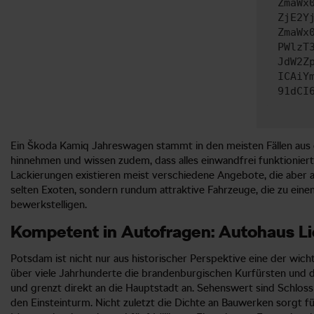
ZmaWx
ZjE2Y
ZmaWx
PWlzT
JdW2Z
ICAiY
91dCI
Ein Škoda Kamiq Jahreswagen stammt in den meisten Fällen aus d
hinnehmen und wissen zudem, dass alles einwandfrei funktionier
Lackierungen existieren meist verschiedene Angebote, die aber
selten Exoten, sondern rundum attraktive Fahrzeuge, die zu eine
bewerkstelligen.
Kompetent in Autofragen: Autohaus L
Potsdam ist nicht nur aus historischer Perspektive eine der wi
über viele Jahrhunderte die brandenburgischen Kurfürsten und d
und grenzt direkt an die Hauptstadt an. Sehenswert sind Schloss 
den Einsteinturm. Nicht zuletzt die Dichte an Bauwerken sorgt fü