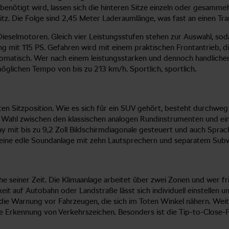
benötigt wird, lassen sich die hinteren Sitze einzeln oder gesammel
tz. Die Folge sind 2,45 Meter Laderaumlänge, was fast an einen Tr
selmotoren. Gleich vier Leistungsstufen stehen zur Auswahl, soda
g mit 115 PS. Gefahren wird mit einem praktischen Frontantrieb, die 
omatisch. Wer nach einem leistungsstarken und dennoch handlichen 
lichen Tempo von bis zu 213 km/h. Sportlich, sportlich.
en Sitzposition. Wie es sich für ein SUV gehört, besteht durchweg 
 Wahl zwischen den klassischen analogen Rundinstrumenten und einer i
ay mit bis zu 9,2 Zoll Bildschirmdiagonale gesteuert und auch Spra
 an eine edle Soundanlage mit zehn Lautsprechern und separatem Su
e seiner Zeit. Die Klimaanlage arbeitet über zwei Zonen und wer fri
it auf Autobahn oder Landstraße lässt sich individuell einstellen
r die Warnung vor Fahrzeugen, die sich im Toten Winkel nähern. Wei
 Erkennung von Verkehrszeichen. Besonders ist die Tip-to-Close-Fu