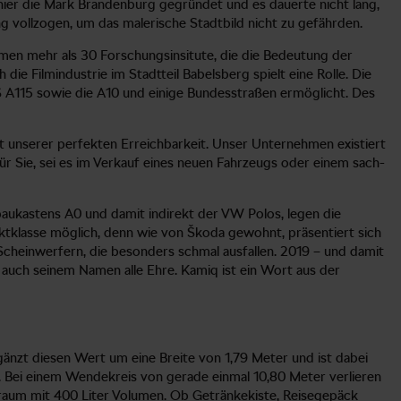
ier die Mark Brandenburg gegründet und es dauerte nicht lang,
ung vollzogen, um das malerische Stadtbild nicht zu gefährden.
men mehr als 30 Forschungsinsitute, die die Bedeutung der
ie Filmindustrie im Stadtteil Babelsberg spielt eine Rolle. Die
 A115 sowie die A10 und einige Bundesstraßen ermöglicht. Des
t unserer perfekten Erreichbarkeit. Unser Unternehmen existiert
ür Sie, sei es im Verkauf eines neuen Fahrzeugs oder einem sach-
aukastens A0 und damit indirekt der VW Polos, legen die
ktklasse möglich, denn wie von Škoda gewohnt, präsentiert sich
heinwerfern, die besonders schmal ausfallen. 2019 – und damit
auch seinem Namen alle Ehre. Kamiq ist ein Wort aus der
nzt diesen Wert um eine Breite von 1,79 Meter und ist dabei
UV. Bei einem Wendekreis von gerade einmal 10,80 Meter verlieren
erraum mit 400 Liter Volumen. Ob Getränkekiste, Reisegepäck