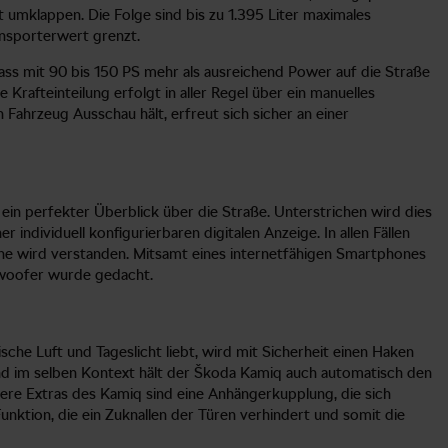
t umklappen. Die Folge sind bis zu 1.395 Liter maximales
ansporterwert grenzt.
ss mit 90 bis 150 PS mehr als ausreichend Power auf die Straße
Krafteinteilung erfolgt in aller Regel über ein manuelles
Fahrzeug Ausschau hält, erfreut sich sicher an einer
ein perfekter Überblick über die Straße. Unterstrichen wird dies
ndividuell konfigurierbaren digitalen Anzeige. In allen Fällen
che wird verstanden. Mitsamt eines internetfähigen Smartphones
bwoofer wurde gedacht.
sche Luft und Tageslicht liebt, wird mit Sicherheit einen Haken
 und im selben Kontext hält der Škoda Kamiq auch automatisch den
tere Extras des Kamiq sind eine Anhängerkupplung, die sich
nktion, die ein Zuknallen der Türen verhindert und somit die