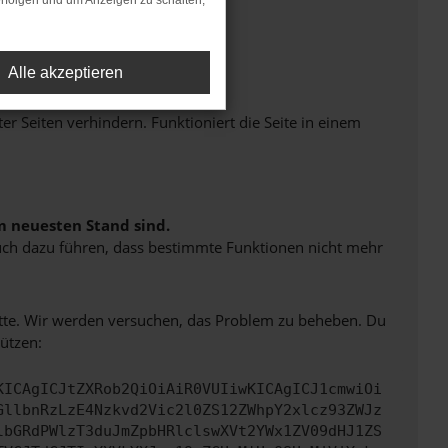
rfolgen und um Anzeigen zu schalten,
Alle akzeptieren
Seiten verhindern. Funktioniert die Seite in einem
m neuesten Stand sind.
 auch dazu führen, dass bestimmte Funktionen nicht mehr
bitte. Wir werden versuchen, das Problem zu beheben. Du
ützen:
KICAgICJtZXRob2QiOiAiR0VUIiwKICAgICJ1cmwiOi
GllbnRzLzE4Nzkvd2Vic2l0ZS12ZWhpY2xlcz93ZWJz
lbGRdPWlzT3duJmZpbHRlclswXVt2YWx1ZV09dHJ1ZS