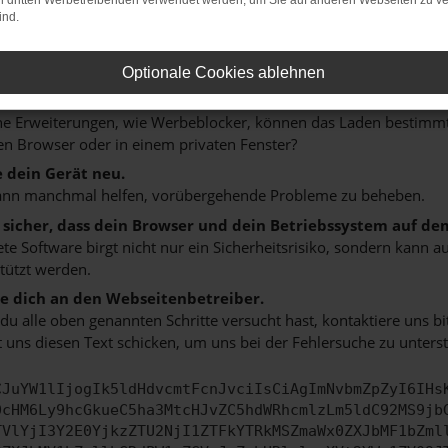
on dritten Werbetreibenden verwendet werden, um Sie auf anderen Webseiten zu ve
 ein paar Tipps, die dir helfen können:
ind.
rüfe deine Firewall und deine Internetverbindung.
 andere Webseiten, zum Beispiel deine Suchmaschine?
Optionale Cookies ablehnen
 deine Browsererweiterungen.
 Erweiterungen, wie Werbeblocker, können das Laden bestimmter 
n Browser oder in einem privaten Fenster?
e dein Gerät neu.
ann manchmal helfen, vorübergehende Probleme zu beheben.
e sicher, dass dein Browser und dein Betriebssystem auf de
ete Software birgt nicht nur ein Sicherheitsrisiko, sondern kann
tützt werden.
 dich an den Webseitenbetreiber.
u alle oben genannten Schritte versucht hast, kontaktiere uns 
 uns diesen Text schicken, um uns bei der Fehlersuche zu unterst
CJuYW1lIjogIk5ldHdvcmtFcnJvciIsCiAgImNvbmZpZyI6IHs
0cHM6Ly9hcGkueC5ha3MtcHJvZC5hdWRhcmlzLm5ldC92MS9jb
TVlYjI3Y2E0YjkzZTU2NjI1ZTFkYTRkMSZmaWx0ZXJbMF1bZml