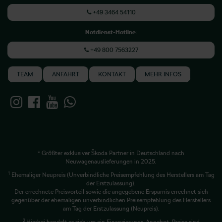
+49 3464 54110
Notdienst-Hotline
:
+49 800 7563227
TEAM
ANFAHRT
KONTAKT
MEHR INFOS
* Größter exklusiver Škoda Partner in Deutschland nach
Neuwagenauslieferungen in 2025.
1
Ehemaliger Neupreis (Unverbindliche Preisempfehlung des Herstellers am Tag
der Erstzulassung).
Der errechnete Preisvorteil sowie die angegebene Ersparnis errechnet sich
gegenüber der ehemaligen unverbindlichen Preisempfehlung des Herstellers
am Tag der Erstzulassung (Neupreis).
2