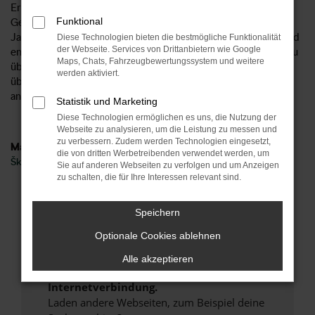
Ersparnis beträgt bis zu 40 Prozent, was sich wahrlich im
Funktional
Geldbeutel bemerkbar machen kann. Unsere Škoda Octavia
Jahreswagen werden wie Gebrauchtfahrzeuge behandelt und
Diese Technologien bieten die bestmögliche Funktionalität
der Webseite. Services von Drittanbietern wie Google
entsprechend in einer unserer Kfz-Meisterwerkstätten genau
Maps, Chats, Fahrzeugbewertungssystem und weitere
überprüft. Unser Versprechen: wir lassen nur Fahrzeuge im
werden aktiviert.
überprüften Zustand auf die Straßen von Potsdam oder
anderswo.
Statistik und Marketing
Diese Technologien ermöglichen es uns, die Nutzung der
Webseite zu analysieren, um die Leistung zu messen und
zu verbessern. Zudem werden Technologien eingesetzt,
Marken
die von dritten Werbetreibenden verwendet werden, um
Škoda
Sie auf anderen Webseiten zu verfolgen und um Anzeigen
zu schalten, die für Ihre Interessen relevant sind.
Fehler: Network Error
Speichern
Beim Laden ist ein Fehler aufgetreten.
Optionale Cookies ablehnen
Hier sind ein paar Tipps, die dir helfen können:
Alle akzeptieren
Überprüfe deine Firewall und deine
Internetverbindung.
Laden andere Webseiten, zum Beispiel deine