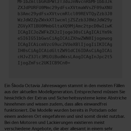
MF1bZmllbGRdPWlzT3duJnNvcnRbMF1bb3Jk
ZXJdPURFU0Mmc29ydFsxXVtmaWVsZF09aXNU
b3Amc29ydFsxXVtvcmRlcl09REVTQyZzb3J0
WzJdW2ZpZWxkXT1wcmljZSZzb3J0WzJdW29y
ZGVyXT1BU0MmbGltaXQ9MjAmc2tpcD0wIiwK
ICAgICJoZWFkZXJzIjoge30sCiAgICAiYm9k
eSI6IG51bGwsCiAgICAiZXhwZWN0Ijogewog
ICAgICAicmVzcG9uc2VUeXBlIjogIiIKICAg
IH0sCiAgICAidGltZW91dCI6IDAsCiAgICAi
cHJvZ3Jlc3MiOiBudWxsLAogICAgInJpc2t5
IjogZmFsc2UKICB9Cn0=
Ein Škoda Octavia Jahreswagen stammt in den meisten Fällen
aus der aktuellen Modellgeneration. Entsprechend müssen Sie
hinsichtlich der Extras und Sicherheitssysteme keine Abstriche
hinnehmen und wissen zudem, dass alles einwandfrei
funktioniert. Die Modelle wurden bereits in Potsdam oder
einem anderen Ort eingefahren und sind somit direkt nutzbar.
Bei den Motoren und Lackierungen existieren meist
verschiedene Angebote, die aber allesamt in einem sehr