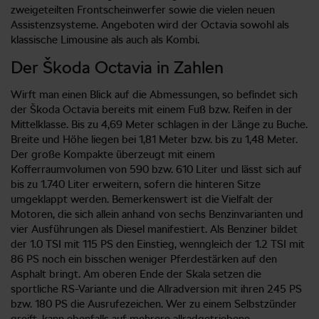
zweigeteilten Frontscheinwerfer sowie die vielen neuen
Assistenzsysteme. Angeboten wird der Octavia sowohl als
klassische Limousine als auch als Kombi.
Der Škoda Octavia in Zahlen
Wirft man einen Blick auf die Abmessungen, so befindet sich
der Škoda Octavia bereits mit einem Fuß bzw. Reifen in der
Mittelklasse. Bis zu 4,69 Meter schlagen in der Länge zu Buche.
Breite und Höhe liegen bei 1,81 Meter bzw. bis zu 1,48 Meter.
Der große Kompakte überzeugt mit einem
Kofferraumvolumen von 590 bzw. 610 Liter und lässt sich auf
bis zu 1.740 Liter erweitern, sofern die hinteren Sitze
umgeklappt werden. Bemerkenswert ist die Vielfalt der
Motoren, die sich allein anhand von sechs Benzinvarianten und
vier Ausführungen als Diesel manifestiert. Als Benziner bildet
der 1.0 TSI mit 115 PS den Einstieg, wenngleich der 1.2 TSI mit
86 PS noch ein bisschen weniger Pferdestärken auf den
Asphalt bringt. Am oberen Ende der Skala setzen die
sportliche RS-Variante und die Allradversion mit ihren 245 PS
bzw. 180 PS die Ausrufezeichen. Wer zu einem Selbstzünder
greift, kann ebenfalls auf mehrere allradgetriebene