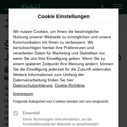
Zum
Hauptinhalt
Cookie Einstellungen
springen
Startseite
Potsdam
Škoda
Škoda Octavia
Škoda Octavia
Jahreswagen für Potsdam
Wir nutzen Cookies, um Ihnen die bestmögliche
Nutzung unserer Webseite zu ermöglichen und unsere
Škoda Octavia
Kommunikation mit Ihnen zu verbessern. Wir
berücksichtigen hierbei Ihre Präferenzen und
Jahreswagen für Potsdam
verarbeiten Daten für Marketing und Statistiken nur,
wenn Sie uns Ihre Einwilligung geben. Wenn Sie zu
einem späteren Zeitpunkt Ihre Meinung ändern, können
Škoda Octavia Jahreswagen –
Sie die Einwilligung jederzeit für die Zukunft widerrufen.
Weitere Informationen zum Umfang der
ideales Fahrzeug für Potsdam
Datenverarbeitung finden Sie hier:
Datenschutzerklärung
,
Cookie-Richtlinie
.
Škoda Octavia Jahreswagen sind keine Neuwagen aber auch
Impressum
nicht so richtig Gebrauchtwagen. Formell trifft natürlich
Letzeres ins Schwarze, doch wurden die Škoda Octavia
Folgende Kategorien von Cookies werden von uns eingesetzt:
Jahreswagen lediglich für maximal ein Jahr genutzt und sind
daher meist noch neuwertig. Preislich macht es allerdings
Essentiell
einen erheblichen Unterschied, ob Sie in einem Neuwagen
Diese Technologien sind erforderlich, um die
oder einem Jahreswagen in Potsdam unterwegs sind. Das
Kernfunktionalität der Webseite zu gewährleisten.