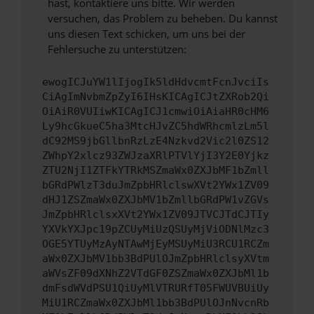
hast, kontaktiere uns bitte. Wir werden
versuchen, das Problem zu beheben. Du kannst
uns diesen Text schicken, um uns bei der
Fehlersuche zu unterstützen:
ewogICJuYW1lIjogIk5ldHdvcmtFcnJvciIs
CiAgImNvbmZpZyI6IHsKICAgICJtZXRob2Qi
OiAiR0VUIiwKICAgICJ1cmwiOiAiaHR0cHM6
Ly9hcGkueC5ha3MtcHJvZC5hdWRhcmlzLm5l
dC92MS9jbGllbnRzLzE4Nzkvd2Vic2l0ZS12
ZWhpY2xlcz93ZWJzaXRlPTVlYjI3Y2E0Yjkz
ZTU2NjI1ZTFkYTRkMSZmaWx0ZXJbMF1bZmll
bGRdPWlzT3duJmZpbHRlclswXVt2YWx1ZV09
dHJ1ZSZmaWx0ZXJbMV1bZmllbGRdPW1vZGVs
JmZpbHRlclsxXVt2YWx1ZV09JTVCJTdCJTIy
YXVkYXJpc19pZCUyMiUzQSUyMjViODNlMzc3
OGE5YTUyMzAyNTAwMjEyMSUyMiU3RCU1RCZm
aWx0ZXJbMV1bb3BdPUlOJmZpbHRlclsyXVtm
aWVsZF09dXNhZ2VTdGF0ZSZmaWx0ZXJbMl1b
dmFsdWVdPSU1QiUyMlVTRURfT05FWUVBUiUy
MiU1RCZmaWx0ZXJbMl1bb3BdPUlOJnNvcnRb